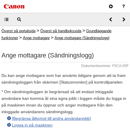
>
>
Överst på portalsida
Överst på handbokssida
Grundläggande
>
>
funktioner
Ange mottagare
Ange mottagare (Sändningslogg)
Ange mottagare (Sändningslogg)
Dokumentnummer: F5CA-05F
Du kan ange mottagare som har använts tidigare genom att ta fram
sändningsloggen från skärmen [Statusmonitor] på kontrollpanelen.
* Om sändningsloggen är begränsad så att endast inloggade
användare kan komma åt sina egna jobb i loggen måste du logga in
på maskinen innan du öppnar och anger mottagare från den
inloggade användarens sändningslogg.
[Begränsa åtkomst till andra användarjobb]
Logga in på maskinen