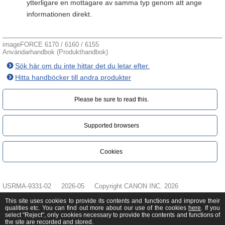
ytterligare en mottagare av samma typ genom att ange
informationen direkt.
imageFORCE 6170 / 6160 / 6155
Användarhandbok (Produkthandbok)
Sök här om du inte hittar det du letar efter.
Hitta handböcker till andra produkter
Please be sure to read this.‎
Supported browsers
Cookies
USRMA-9331-02
2026-05
Copyright CANON INC. 2026
This site uses cookies to provide its contents and functions and improve their
qualities etc. You can find out more about our use of the cookies
here
. If you
select "Reject", only cookies necessary to provide the contents and functions of
the site are recorded and stored.