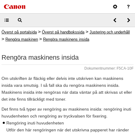
>
>
Överst på portalsida
Överst på handbokssida
Justering och underhåll
>
>
Rengöra maskinen
Rengöra maskinens insida
Rengöra maskinens insida
Dokumentnummer: F5CA-10F
Om utskriften är fläckig eller delvis inte utskriven kan maskinens
insida vara smutsig. I så fall ska du rengöra maskinens insida.
Maskinens insida inte rengöras när data väntar på att skrivas ut eller
det inte finns tillräckligt med toner.
Det finns två typer av rengöring av maskinens insida: rengöring inuti
huvudenheten och rengöring av tryckvalsen för fixering.
Rengöring inuti huvudenheten
Utför den här rengöringen när det utskrivna papperet har ränder