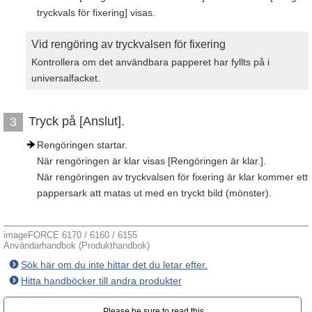
tryckvals för fixering] visas.
Vid rengöring av tryckvalsen för fixering
Kontrollera om det användbara papperet har fyllts på i
universalfacket.
Tryck på [Anslut].
3
Rengöringen startar.
När rengöringen är klar visas [Rengöringen är klar.].
När rengöringen av tryckvalsen för fixering är klar kommer ett
pappersark att matas ut med en tryckt bild (mönster).
imageFORCE 6170 / 6160 / 6155
Användarhandbok (Produkthandbok)
Sök här om du inte hittar det du letar efter.
Hitta handböcker till andra produkter
Please be sure to read this.‎