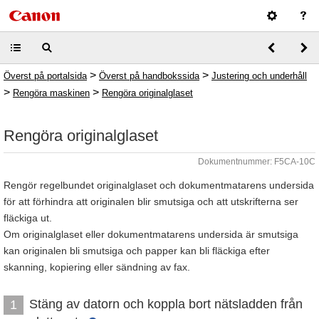
>
>
Överst på portalsida
Överst på handbokssida
Justering och underhåll
>
>
Rengöra maskinen
Rengöra originalglaset
Rengöra originalglaset
Dokumentnummer: F5CA-10C
Rengör regelbundet originalglaset och dokumentmatarens undersida
för att förhindra att originalen blir smutsiga och att utskrifterna ser
fläckiga ut.
Om originalglaset eller dokumentmatarens undersida är smutsiga
kan originalen bli smutsiga och papper kan bli fläckiga efter
skanning, kopiering eller sändning av fax.
Stäng av datorn och koppla bort nätsladden från
1