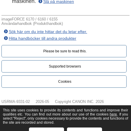
maskinen.
Slå på maskinen
imageFORCE 6170 / 6160 / 6155
Användarhandbok (Produkthandbok)
Sök här om du inte hittar det du letar efter.
Hitta handböcker till andra produkter
Please be sure to read this.‎
Supported browsers
Cookies
USRMA-9331-02
2026-05
Copyright CANON INC. 2026
This site uses cookies to provide its contents and functions and improve their
qualities etc. You can find out more about our use of the cookies
here
. If you
select "Reject", only cookies necessary to provide the contents and functions of
the site are recorded and stored.