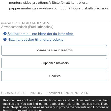
montera sidostyrplattans A-fäste för att kontrollera
pappersmatningsavvikelsen och uppnå högre utskriftsprecision.
imageFORCE 6170 / 6160 / 6155
Användarhandbok (Produkthandbok)
Sök här om du inte hittar det du letar efter.
Hitta handböcker till andra produkter
Please be sure to read this.‎
Supported browsers
Cookies
USRMA-9331-02
2026-05
Copyright CANON INC. 2026
This site uses cookies to provide its contents and functions and improve their
qualities etc. You can find out more about our use of the cookies
here
. If you
select "Reject", only cookies necessary to provide the contents and functions of
the site are recorded and stored.