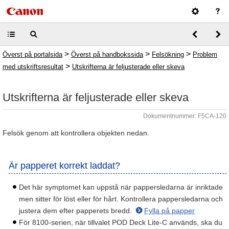
>
>
>
Överst på portalsida
Överst på handbokssida
Felsökning
Problem
>
med utskriftsresultat
Utskrifterna är feljusterade eller skeva
Utskrifterna är feljusterade eller skeva
Dokumentnummer: F5CA-120
Felsök genom att kontrollera objekten nedan.
Är papperet korrekt laddat?
Det här symptomet kan uppstå när pappersledarna är inriktade
men sitter för löst eller för hårt. Kontrollera pappersledarna och
justera dem efter papperets bredd.
Fylla på papper
För 8100-serien, när tillvalet POD Deck Lite-C används, ska du