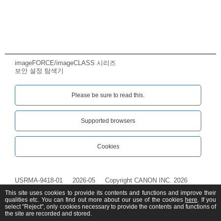
imageFORCE/imageCLASS 시리즈
보안 설정 탐색기
Please be sure to read this.‎
Supported browsers
Cookies
USRMA-9418-01
2026-05
Copyright CANON INC. 2026
This site uses cookies to provide its contents and functions and improve their
qualities etc. You can find out more about our use of the cookies
here
. If you
select "Reject", only cookies necessary to provide the contents and functions of
the site are recorded and stored.