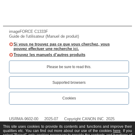
imageFORCE C1333F
Guide de l'utilisateur (Manuel de produit)
Si vous ne trouvez pas ce que vous cherchez, vous
pouvez effectuer une recherche ici.
Trouvez les manuels d’autres produits
Please be sure to read this.‎
Supported browsers
Cookies
USRMA-9602-00
2025-07
Copyright CANON INC. 2025
This site uses cookies to provide its contents and functions and improve their
qualities etc. You can find out more about our use of the cookies
here
. If you