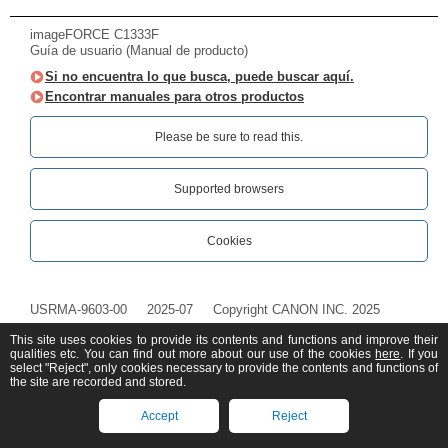
imageFORCE C1333F
Guía de usuario (Manual de producto)
Si no encuentra lo que busca, puede buscar aquí.
Encontrar manuales para otros productos
Please be sure to read this.‎
Supported browsers
Cookies
USRMA-9603-00
2025-07
Copyright CANON INC. 2025
This site uses cookies to provide its contents and functions and improve their
qualities etc. You can find out more about our use of the cookies
here
. If you
select "Reject", only cookies necessary to provide the contents and functions of
the site are recorded and stored.
Accept
Reject