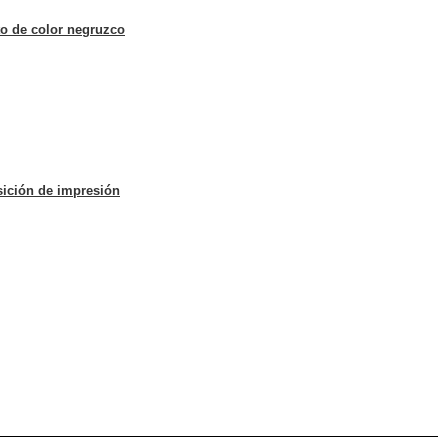
xto de color negruzco
sición de impresión