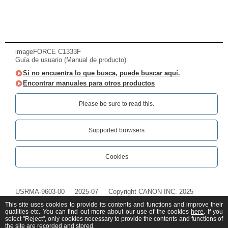
imageFORCE C1333F
Guía de usuario (Manual de producto)
Si no encuentra lo que busca, puede buscar aquí.
Encontrar manuales para otros productos
Please be sure to read this.‎
Supported browsers
Cookies
USRMA-9603-00
2025-07
Copyright CANON INC. 2025
This site uses cookies to provide its contents and functions and improve their
qualities etc. You can find out more about our use of the cookies
here
. If you
select "Reject", only cookies necessary to provide the contents and functions of
the site are recorded and stored.