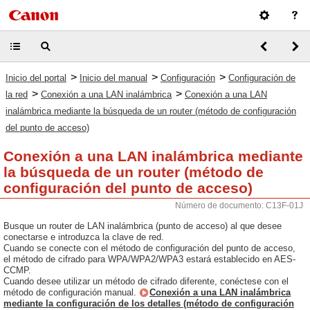
>
>
>
Inicio del portal
Inicio del manual
Configuración
Configuración de
>
>
la red
Conexión a una LAN inalámbrica
Conexión a una LAN
inalámbrica mediante la búsqueda de un router (método de configuración
del punto de acceso)
Conexión a una LAN inalámbrica mediante
la búsqueda de un router (método de
configuración del punto de acceso)
Número de documento: C13F-01J
Busque un router de LAN inalámbrica (punto de acceso) al que desee
conectarse e introduzca la clave de red.
Cuando se conecte con el método de configuración del punto de acceso,
el método de cifrado para WPA/WPA2/WPA3 estará establecido en AES-
CCMP.
Cuando desee utilizar un método de cifrado diferente, conéctese con el
método de configuración manual.
Conexión a una LAN inalámbrica
mediante la configuración de los detalles (método de configuración