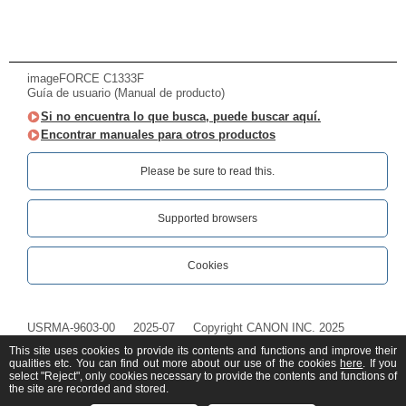
imageFORCE C1333F
Guía de usuario (Manual de producto)
Si no encuentra lo que busca, puede buscar aquí.
Encontrar manuales para otros productos
Please be sure to read this.‎
Supported browsers
Cookies
USRMA-9603-00
2025-07
Copyright CANON INC. 2025
This site uses cookies to provide its contents and functions and improve their
qualities etc. You can find out more about our use of the cookies
here
. If you
select "Reject", only cookies necessary to provide the contents and functions of
the site are recorded and stored.