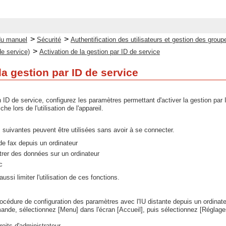
>
>
du manuel
Sécurité
Authentification des utilisateurs et gestion des group
>
de service)
Activation de la gestion par ID de service
la gestion par ID de service
 ID de service, configurez les paramètres permettant d'activer la gestion par 
he lors de l'utilisation de l'appareil.
s suivantes peuvent être utilisées sans avoir à se connecter.
de fax depuis un ordinateur
trer des données sur un ordinateur
c
ssi limiter l'utilisation de ces fonctions.
rocédure de configuration des paramètres avec l'IU distante depuis un ordinate
nde, sélectionnez [Menu] dans l'écran [Accueil], puis sélectionnez [Réglages
oits d'administrateur.