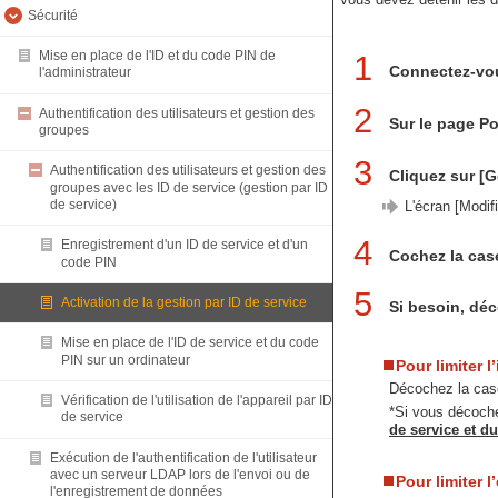
Sécurité
Mise en place de l'ID et du code PIN de
1
Connectez-vou
l'administrateur
2
Authentification des utilisateurs et gestion des
Sur le page Po
groupes
3
Authentification des utilisateurs et gestion des
Cliquez sur [G
groupes avec les ID de service (gestion par ID
de service)
L'écran [Modif
4
Enregistrement d'un ID de service et d'un
Cochez la cas
code PIN
5
Activation de la gestion par ID de service
Si besoin, déc
Mise en place de l'ID de service et du code
PIN sur un ordinateur
Pour limiter l
Décochez la case
Vérification de l'utilisation de l'appareil par ID
*Si vous décoche
de service
de service et d
Exécution de l'authentification de l'utilisateur
avec un serveur LDAP lors de l'envoi ou de
Pour limiter 
l'enregistrement de données