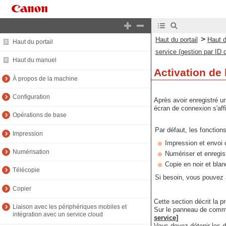
>
Haut du portail
Haut 
Haut du portail
service (gestion par ID 
Haut du manuel
Activation de 
À propos de la machine
Configuration
Après avoir enregistré un
écran de connexion s'affic
Opérations de base
Par défaut, les fonction
Impression
Impression et envoi 
Numérisation
Numériser et enregis
Copie en noir et blan
Télécopie
Si besoin, vous pouvez au
Copier
Cette section décrit la p
Liaison avec les périphériques mobiles et
Sur le panneau de comma
intégration avec un service cloud
service]
Vous devez détenir les dr