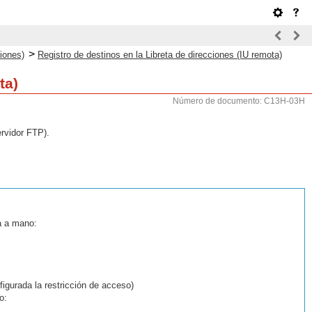
>
ciones)
Registro de destinos en la Libreta de direcciones (IU remota)
ta)
Número de documento: C13H-03H
ervidor FTP).
la a mano:
igurada la restricción de acceso)
o: