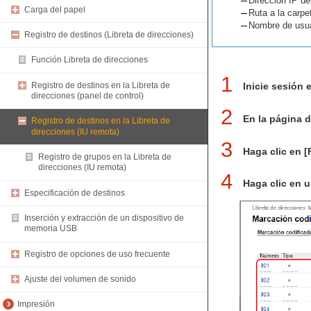
Dirección IP de
Carga del papel
Ruta a la carpe
Nombre de usuar
Registro de destinos (Libreta de direcciones)
Función Libreta de direcciones
1
Registro de destinos en la Libreta de
Inicie sesión 
direcciones (panel de control)
2
En la página d
Registro de destinos en la Libreta de
direcciones (IU remota)
3
Haga clic en [
Registro de grupos en la Libreta de
direcciones (IU remota)
4
Haga clic en 
Especificación de destinos
Inserción y extracción de un dispositivo de
memoria USB
Registro de opciones de uso frecuente
Ajuste del volumen de sonido
Impresión