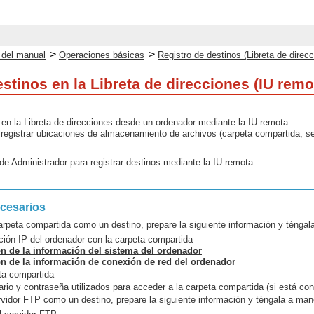
>
>
o del manual
Operaciones básicas
Registro de destinos (Libreta de direc
stinos en la Libreta de direcciones (IU remo
 en la Libreta de direcciones desde un ordenador mediante la IU remota.
a registrar ubicaciones de almacenamiento de archivos (carpeta compartida, s
 de Administrador para registrar destinos mediante la IU remota.
ecesarios
carpeta compartida como un destino, prepare la siguiente información y ténga
ión IP del ordenador con la carpeta compartida
ón de la información del sistema del ordenador
ón de la información de conexión de red del ordenador
ta compartida
io y contraseña utilizados para acceder a la carpeta compartida (si está conf
ervidor FTP como un destino, prepare la siguiente información y téngala a man