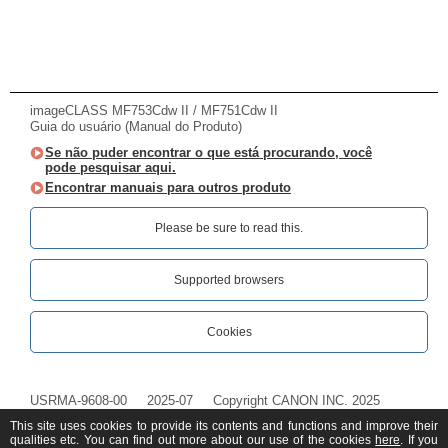
imageCLASS MF753Cdw II / MF751Cdw II
Guia do usuário (Manual do Produto)
Se não puder encontrar o que está procurando, você
pode pesquisar aqui.
Encontrar manuais para outros produto
Please be sure to read this.‎
Supported browsers
Cookies
USRMA-9608-00
2025-07
Copyright CANON INC. 2025
This site uses cookies to provide its contents and functions and improve their
qualities etc. You can find out more about our use of the cookies
here
. If you