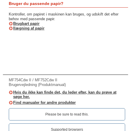
Bruger du passende papir?
Kontroller, om papiret i maskinen kan bruges, og udskift det efter
behov med passende papir.
Brugbart papir
Ilægning af papir
MF754Cdw II / MF752Cdw II
Brugervejledning (Produktmanual)
Hvis du ikke kan finde det, du leder efter, kan du prøve at
søge her.
Find manualer for andre produkter
Please be sure to read this.‎
Supported browsers