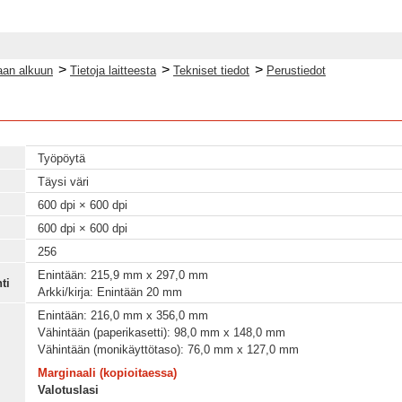
>
>
>
an alkuun
Tietoja laitteesta
Tekniset tiedot
Perustiedot
Työpöytä
Täysi väri
600 dpi × 600 dpi
600 dpi × 600 dpi
256
Enintään: 215,9 mm x 297,0 mm
ti
Arkki/kirja: Enintään 20 mm
Enintään: 216,0 mm x 356,0 mm
Vähintään (paperikasetti): 98,0 mm x 148,0 mm
Vähintään (monikäyttötaso): 76,0 mm x 127,0 mm
Marginaali (kopioitaessa)
Valotuslasi