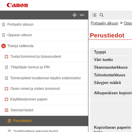
>
Portaalin alkuun
Oppa
Portaalin alkuun
Perustiedot
Oppaan alkuun
Tietoja laitteesta
Tyyppi
Tuetut toiminnot ja lisävarusteet
Väri tuettu
Skannaustarkkuus
Ylläpitäjän tunnus ja PIN
Tulostustarkkuus
Toimenpiteet luvattoman käytön estämiseksi
Sävyjen määrä
Osien nimet ja niiden toiminnot
Alkuperäisen kopioin
Käyttökelpoinen paperi
Tekniset tiedot
Perustiedot
Kopioitavan paperin
Syöttölaitteen tekniset tiedot