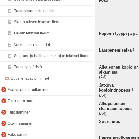
koko
Tulostuksen tekniset tiedot
Skannauksen tekniset tiedot
Paperin tyyppi ja pa
Faksin tekniset tiedot
Verkon tekniset tiedot
*1
Lämpenemisaika
Suojaus- ja hallintatoimintojen tekniset tiedot
Aika ennen kopioinn
Tuettu ympäristö
alkamista
(A4)
Suositeltavat toiminnot
Jatkuva
Asetusten määrittäminen
*2
kopiointinopeus
(A4)
Perustoiminnot
Alkuperäisten
skannausnopeus
Tulostaminen
(A4)
Suurennus
Skannaaminen
Faksaaminen
Paperinsyöttöjärjest