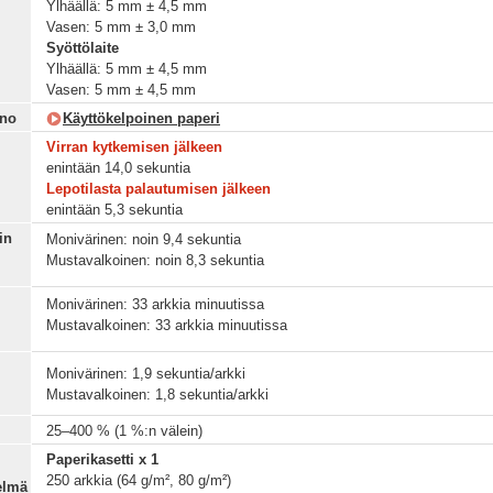
Ylhäällä: 5 mm ± 4,5 mm
Vasen: 5 mm ± 3,0 mm
Syöttölaite
Ylhäällä: 5 mm ± 4,5 mm
Vasen: 5 mm ± 4,5 mm
ino
Käyttökelpoinen paperi
Virran kytkemisen jälkeen
enintään 14,0 sekuntia
Lepotilasta palautumisen jälkeen
enintään 5,3 sekuntia
in
Monivärinen: noin 9,4 sekuntia
Mustavalkoinen: noin 8,3 sekuntia
Monivärinen: 33 arkkia minuutissa
Mustavalkoinen: 33 arkkia minuutissa
Monivärinen: 1,9 sekuntia/arkki
Mustavalkoinen: 1,8 sekuntia/arkki
25–400 % (1 %:n välein)
Paperikasetti x 1
250 arkkia (64 g/m², 80 g/m²)
elmä