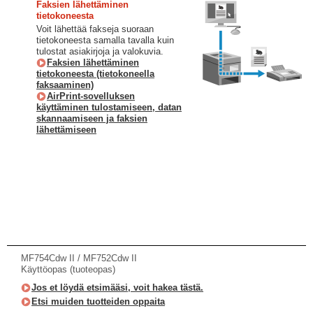
Faksien lähettäminen
tietokoneesta
Voit lähettää fakseja suoraan
tietokoneesta samalla tavalla kuin
tulostat asiakirjoja ja valokuvia.
Faksien lähettäminen
tietokoneesta (tietokoneella
faksaaminen)
AirPrint-sovelluksen
käyttäminen tulostamiseen, datan
skannaamiseen ja faksien
lähettämiseen
MF754Cdw II / MF752Cdw II
Käyttöopas (tuoteopas)
Jos et löydä etsimääsi, voit hakea tästä.
Etsi muiden tuotteiden oppaita