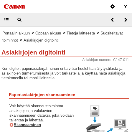
>
>
>
Portaalin alkuun
Oppaan alkuun
Tietoja laitteesta
Suositeltavat
>
toiminnot
Asiakirjojen digitointi
Asiakirjojen digitointi
Asiakirjan numero: C147-011
Kun digitoit paperiasiakirjat, sinun ei tarvitse huolehtia säilytystilasta ja
asiakirjojen turmeltumisesta ja voit tarkastella ja käyttää näitä asiakirjoja
tietokoneella tai mobiililaitteella.
Paperiasiakirjojen skannaaminen
Voit käyttää skannaustoimintoa
asiakirjojen ja valokuvien
skannaamiseen dataksi, joka voidaan
tallentaa ja lähettää.
Skannaaminen