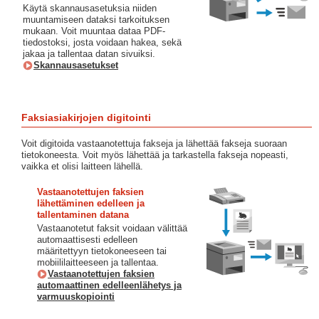
Käytä skannausasetuksia niiden
muuntamiseen dataksi tarkoituksen
mukaan. Voit muuntaa dataa PDF-
tiedostoksi, josta voidaan hakea, sekä
jakaa ja tallentaa datan sivuiksi.
Skannausasetukset
Faksiasiakirjojen digitointi
Voit digitoida vastaanotettuja fakseja ja lähettää fakseja suoraan
tietokoneesta. Voit myös lähettää ja tarkastella fakseja nopeasti,
vaikka et olisi laitteen lähellä.
Vastaanotettujen faksien
lähettäminen edelleen ja
tallentaminen datana
Vastaanotetut faksit voidaan välittää
automaattisesti edelleen
määritettyyn tietokoneeseen tai
mobiililaitteeseen ja tallentaa.
Vastaanotettujen faksien
automaattinen edelleenlähetys ja
varmuuskopiointi