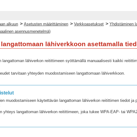
>
>
>
an alkuun
Asetusten määrittäminen
Verkkoasetukset
Yhdistäminen l
nuaalinen asennusmenetelmä)
langattomaan lähiverkkoon asettamalla ti
langattoman lähiverkon reitittimeen syöttämällä manuaalisesti kaikki reititt
keudet tarvitaan yhteyden muodostamiseen langattomaan lähiverkkoon.
istelut
en muodostamiseen käytettävän langattoman lähiverkon reitittimen tiedot ja p
 yhteys langattoman lähiverkon reitittimeen, joka tukee WPA-EAP- tai WPA