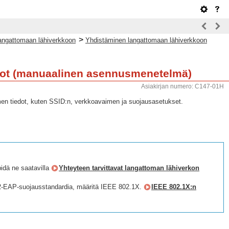
>
angattomaan lähiverkkoon
Yhdistäminen langattomaan lähiverkkoon
edot (manuaalinen asennusmenetelmä)
Asiakirjan numero: C147-01H
imen tiedot, kuten SSID:n, verkkoavaimen ja suojausasetukset.
idä ne saatavilla
Yhteyteen tarvittavat langattoman lähiverkon
2-EAP-suojausstandardia, määritä IEEE 802.1X.
IEEE 802.1X:n