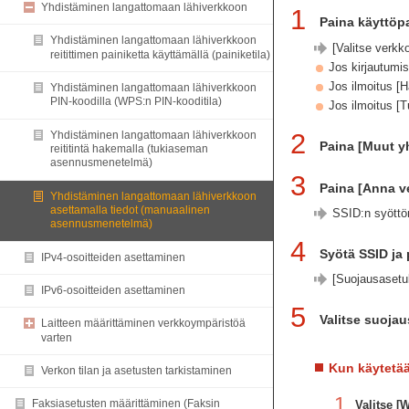
Yhdistäminen langattomaan lähiverkkoon
1
Paina käyttöpa
Yhdistäminen langattomaan lähiverkkoon
[Valitse verkko
reitittimen painiketta käyttämällä (painiketila)
Jos kirjautumis
Jos ilmoitus [H
Yhdistäminen langattomaan lähiverkkoon
PIN-koodilla (WPS:n PIN-kooditila)
Jos ilmoitus [T
2
Yhdistäminen langattomaan lähiverkkoon
Paina [Muut y
reititintä hakemalla (tukiaseman
asennusmenetelmä)
3
Paina [Anna ve
Yhdistäminen langattomaan lähiverkkoon
asettamalla tiedot (manuaalinen
SSID:n syöttön
asennusmenetelmä)
4
Syötä SSID ja 
IPv4-osoitteiden asettaminen
[Suojausasetuk
IPv6-osoitteiden asettaminen
5
Valitse suojau
Laitteen määrittäminen verkkoympäristöä
varten
Kun käytetää
Verkon tilan ja asetusten tarkistaminen
1
Faksiasetusten määrittäminen (Faksin
Valitse 