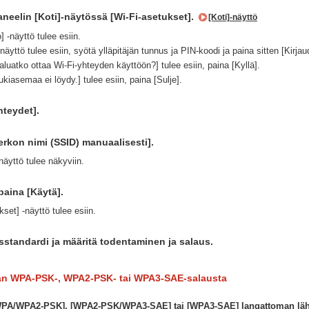
neelin [Koti]-näytössä [Wi-Fi-asetukset].
[Koti]-näyttö
] -näyttö tulee esiin.
näyttö tulee esiin, syötä ylläpitäjän tunnus ja PIN-koodi ja paina sitten [Kirja
aluatko ottaa Wi-Fi-yhteyden käyttöön?] tulee esiin, paina [Kyllä].
ukiasemaa ei löydy.] tulee esiin, paina [Sulje].
hteydet].
rkon nimi (SSID) manuaalisesti].
äyttö tulee näkyviin.
paina [Käytä].
set] -näyttö tulee esiin.
sstandardi ja määritä todentaminen ja salaus.
n WPA-PSK-, WPA2-PSK- tai WPA3-SAE-salausta
[WPA/WPA2-PSK], [WPA2-PSK/WPA3-SAE] tai [WPA3-SAE] langattoman lähiv