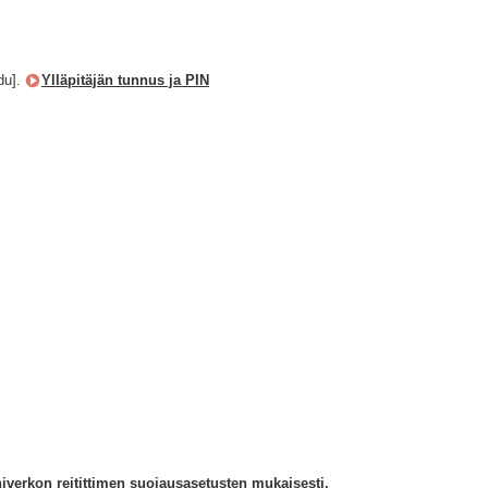
udu].
Ylläpitäjän tunnus ja PIN
erkon reitittimen suojausasetusten mukaisesti.