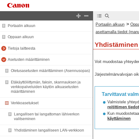
>
Portaalin alkuun
Oppa
Portaalin alkuun
asettamalla tiedot (ma
Oppaan alkuun
Yhdistäminen 
Tietoja laitteesta
Asetusten määrittäminen
Voit muodostaa yhteyden 
Oletusasetusten määrittäminen (Asennusopas)
Järjestelmänvalvojan oi
Etäkäyttöliittymän, faksin, skannauksen ja
verkkopalveluiden käytön alkuasetusten
määrittäminen
Tarvittavat valm
Valmistele yhteyd
Verkkoasetukset
reitittimen tiedot
Kun muodostetaan
Langallisen tai langattoman lähiverkon
käyttäminen
valitseminen
Yhdistäminen langalliseen LAN-verkkoon