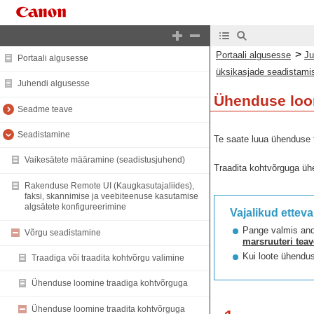
>
Portaali algusesse
Ju
Portaali algusesse
üksikasjade seadistamis
Juhendi algusesse
Ühenduse loom
Seadme teave
Seadistamine
Te saate luua ühenduse t
Vaikesätete määramine (seadistusjuhend)
Traadita kohtvõrguga ühe
Rakenduse Remote UI (Kaugkasutajaliides),
faksi, skannimise ja veebiteenuse kasutamise
algsätete konfigureerimine
Vajalikud ettev
Pange valmis and
Võrgu seadistamine
marsruuteri teav
Kui loote ühendu
Traadiga või traadita kohtvõrgu valimine
Ühenduse loomine traadiga kohtvõrguga
Ühenduse loomine traadita kohtvõrguga