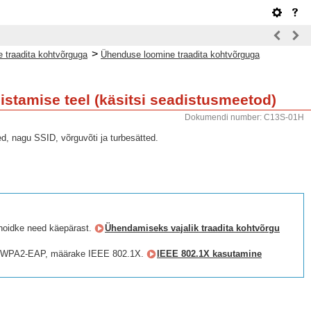
>
 traadita kohtvõrguga
Ühenduse loomine traadita kohtvõrguga
stamise teel (käsitsi seadistusmeetod)
Dokumendi number: C13S-01H
d, nagu SSID, võrguvõti ja turbesätted.
 hoidke need käepärast.
Ühendamiseks vajalik traadita kohtvõrgu
või WPA2-EAP, määrake IEEE 802.1X.
IEEE 802.1X kasutamine