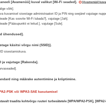
paneeli [Avamenüü] kuval valikut [Wi-Fi seaded].
[Avamenüü] kuva
lige võrk].
va kuvamisel sisestage administraatori ID ja PIN ning seejärel vajutage nupp
teade [Kas soovite Wi-Fi lubada?], vajutage [Jah].
eade [Pääsupunkti ei leitud.], vajutage [Sule].
ud ühendused].
stage käsitsi võrgu nimi (SSID)].
ID sisestamiskuva.
D ja vajutage [Rakenda].
urvaseaded].
andard ning määrake autentimine ja krüptimine.
A2-PSK või WPA3-SAE kasutamisel
stavalt traadita kohtvõrgu ruuteri turbesätetele [WPA/WPA2-PSK], [WP