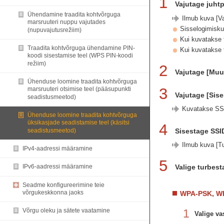
1
Vajutage juht
Ühendamine traadita kohtvõrguga
Ilmub kuva [Va
marsruuteri nuppu vajutades
Sisselogimisku
(nupuvajutusrežiim)
Kui kuvatakse 
Traadita kohtvõrguga ühendamine PIN-
Kui kuvatakse t
koodi sisestamise teel (WPS PIN-koodi
režiim)
2
Vajutage [Mu
Ühenduse loomine traadita kohtvõrguga
3
marsruuteri otsimise teel (pääsupunkti
Vajutage [Sise
seadistusmeetod)
Kuvatakse SS
Ühenduse loomine traadita kohtvõrguga
üksikasjade seadistamise teel (käsitsi
4
seadistusmeetod)
Sisestage SSI
Ilmub kuva [T
IPv4-aadressi määramine
5
Valige turbest
IPv6-aadressi määramine
Seadme konfigureerimine teie
võrgukeskkonna jaoks
WPA-PSK, WP
1
Võrgu oleku ja sätete vaatamine
Valige va