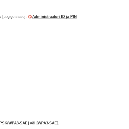
u [Logige sisse].
Administraatori ID ja PIN
A2-PSK/WPA3-SAE] või [WPA3-SAE].