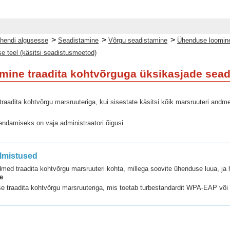
>
>
>
hendi algusesse
Seadistamine
Võrgu seadistamine
Ühenduse loomine
e teel (käsitsi seadistusmeetod)
ine traadita kohtvõrguga üksikasjade seadi
raadita kohtvõrgu marsruuteriga, kui sisestate käsitsi kõik marsruuteri andme
ndamiseks on vaja administraatori õigusi.
almistused
med traadita kohtvõrgu marsruuteri kohta, millega soovite ühenduse luua, ja
e
se traadita kohtvõrgu marsruuteriga, mis toetab turbestandardit WPA-EAP 