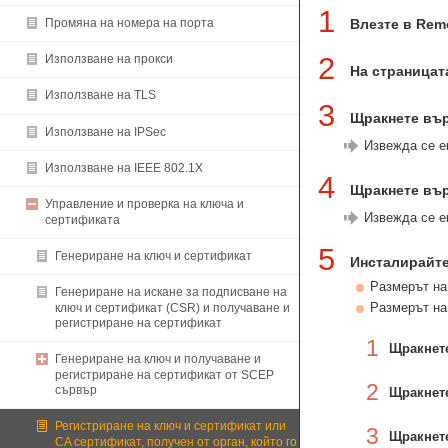
1
Промяна на номера на порта
Влезте в Rem
2
Използване на прокси
На страницата
Използване на TLS
3
Щракнете вър
Използване на IPSec
Извежда се екр
Използване на IEEE 802.1X
4
Щракнете върху
Управление и проверка на ключа и
Извежда се екр
сертификата
5
Генериране на ключ и сертификат
Инсталирайте
Размерът на
Генериране на искане за подписване на
Размерът на
ключ и сертификат (CSR) и получаване и
регистриране на сертификат
1
Щракнете 
Генериране на ключ и получаване и
регистриране на сертификат от SCEP
2
сървър
Щракнете
Регистриране на ключ и сертификат или
3
Щракнете 
CA сертификат, получен от орган, който го