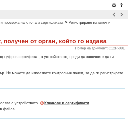
>
 и проверка на ключа и сертификата
Регистриране на ключ и
 получен от орган, който го издава
Номер на документ: C12R-08E
щ цифров сертификат, в устройството, преди да започнете да ги
р. Не можете да използвате контролния панел, за да ги регистрирате.
ползва с устройството.
Ключове и сертификати
ъв файла.