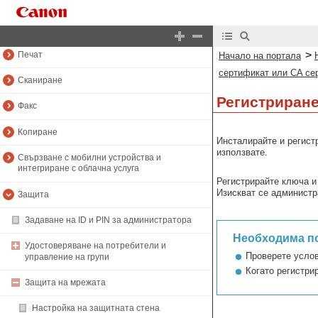
Настройка
Основни операции
>
Печат
Начало на портала
сертификат или CA сер
Сканиране
Регистриране
Факс
Копиране
Инсталирайте и регист
използвате.
Свързване с мобилни устройства и
интегриране с облачна услуга
Регистрирайте ключа и
Изискват се администр
Защита
Задаване на ID и PIN за администратора
Необходима п
Удостоверяване на потребители и
Проверете услов
управление на групи
Когато регистри
Защита на мрежата
Настройка на защитната стена