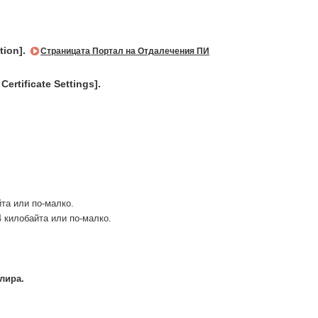
tion].
Страницата Портал на Отдалечения ПИ
Certificate Settings].
та или по-малко.
 килобайта или по-малко.
алира.