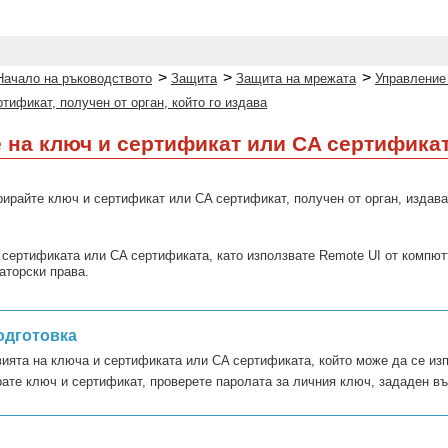
>
>
>
Начало на ръководството
Защита
Защита на мрежата
Управление
тификат, получен от орган, който го издава
 на ключ и сертификат или CA сертификат,
рирайте ключ и сертификат или CA сертификат, получен от орган, издава
 сертификата или CA сертификата, като използвате Remote UI от компютъ
аторски права.
одготовка
ията на ключа и сертификата или CA сертификата, който може да се из
рате ключ и сертификат, проверете паролата за личния ключ, зададен в