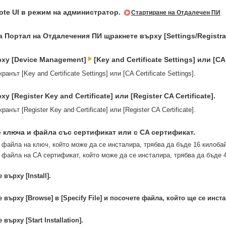
ote UI в режим на администратор.
Стартиране на Отдалечен ПИ
 Портал на Отдалечения ПИ щракнете върху [Settings/Registra
ху [Device Management]
[Key and Certificate Settings] или [CA 
анът [Key and Certificate Settings] или [CA Certificate Settings].
 [Register Key and Certificate] или [Register CA Certificate].
анът [Register Key and Certificate] или [Register CA Certificate].
 ключа и файла със сертификат или с CA сертификат.
 файла на ключ, който може да се инсталира, трябва да бъде 16 килобай
 файла на CA сертификат, който може да се инсталира, трябва да бъде 4
върху [Install].
 върху [Browse] в [Specify File] и посочете файла, който ще се инст
върху [Start Installation].