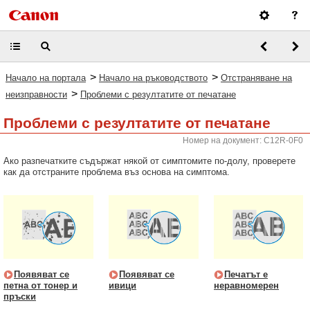
>
>
Начало на портала
Начало на ръководството
Отстраняване на
>
неизправности
Проблеми с резултатите от печатане
Проблеми с резултатите от печатане
Номер на документ: C12R-0F0
Ако разпечатките съдържат някой от симптомите по-долу, проверете
как да отстраните проблема въз основа на симптома.
Появяват се
Появяват се
Печатът е
петна от тонер и
ивици
неравномерен
пръски