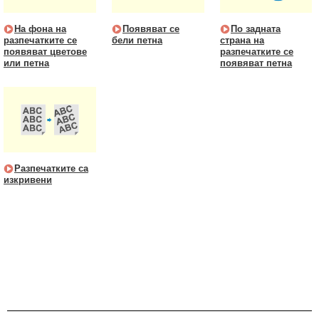
На фона на
Появяват се
По задната
разпечатките се
бели петна
страна на
появяват цветове
разпечатките се
или петна
появяват петна
Разпечатките са
изкривени