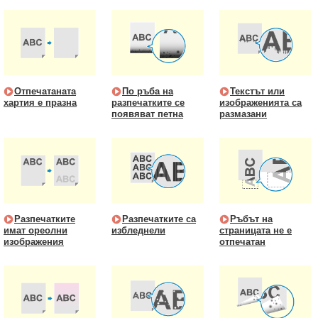
Отпечатаната
По ръба на
Текстът или
хартия е празна
разпечатките се
изображенията са
появяват петна
размазани
Разпечатките
Разпечатките са
Ръбът на
имат ореолни
избледнели
страницата не е
изображения
отпечатан