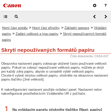
>
>
>
Horní část portálu
Horní část příručky
Základní operace
Vkládání
>
>
papíru
Zadání velikosti a typu papíru
Skrytí nepoužívaných formátů
papíru
Skrytí nepoužívaných formátů papíru
Číslo dokumentu: CK0A-037
Obrazovka nastavení papíru zobrazuje uložené často používané velikosti
papíru. Pokud se zobrazí nepoužívané velikosti papíru, můžete je skrýt
pro každý zdroj papíru, abyste si usnadnili výběr velikosti papíru.
Chcete-li vybrat skrytou velikost papíru, stiskněte na obrazovce nastavení
papíru tlačítko [Jiné velikosti].
K nakonfigurování nastavení použijte ovládací panel. Nastavení nelze
nakonfigurovat prostřednictvím Vzdáleného UR z počítače.
1
Na ovládacím panelu stiskněte tlačítko [Nast. papíru]