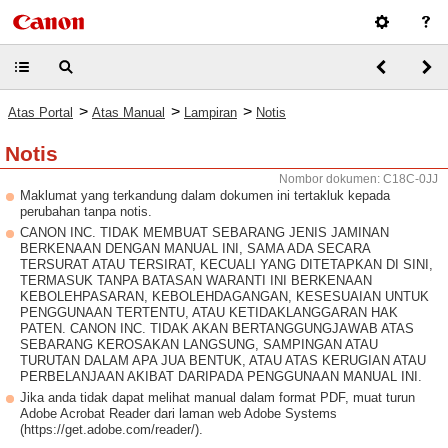
>
>
>
Atas Portal
Atas Manual
Lampiran
Notis
Notis
Nombor dokumen: C18C-0JJ
Maklumat yang terkandung dalam dokumen ini tertakluk kepada
perubahan tanpa notis.
CANON INC. TIDAK MEMBUAT SEBARANG JENIS JAMINAN
BERKENAAN DENGAN MANUAL INI, SAMA ADA SECARA
TERSURAT ATAU TERSIRAT, KECUALI YANG DITETAPKAN DI SINI,
TERMASUK TANPA BATASAN WARANTI INI BERKENAAN
KEBOLEHPASARAN, KEBOLEHDAGANGAN, KESESUAIAN UNTUK
PENGGUNAAN TERTENTU, ATAU KETIDAKLANGGARAN HAK
PATEN. CANON INC. TIDAK AKAN BERTANGGUNGJAWAB ATAS
SEBARANG KEROSAKAN LANGSUNG, SAMPINGAN ATAU
TURUTAN DALAM APA JUA BENTUK, ATAU ATAS KERUGIAN ATAU
PERBELANJAAN AKIBAT DARIPADA PENGGUNAAN MANUAL INI.
Jika anda tidak dapat melihat manual dalam format PDF, muat turun
Adobe Acrobat Reader dari laman web Adobe Systems
(https://get.adobe.com/reader/).