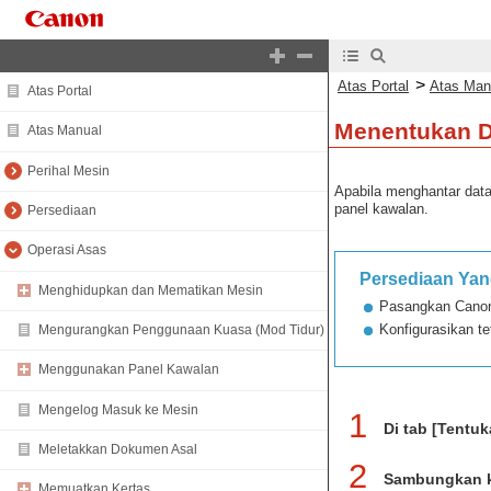
>
Atas Portal
Atas Man
Atas Portal
Menentukan De
Atas Manual
Perihal Mesin
Apabila menghantar data
panel kawalan.
Persediaan
Operasi Asas
Persediaan Yan
Menghidupkan dan Mematikan Mesin
Pasangkan Canon
Konfigurasikan 
Mengurangkan Penggunaan Kuasa (Mod Tidur)
Menggunakan Panel Kawalan
Mengelog Masuk ke Mesin
1
Di tab [Tentuk
Meletakkan Dokumen Asal
2
Sambungkan k
Memuatkan Kertas