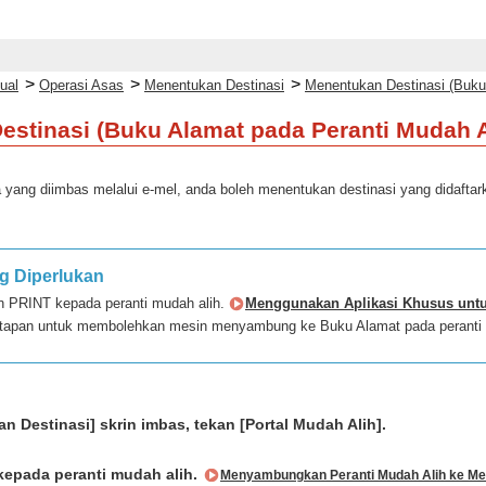
>
>
>
ual
Operasi Asas
Menentukan Destinasi
Menentukan Destinasi (Buku
stinasi (Buku Alamat pada Peranti Mudah A
 yang diimbas melalui e-mel, anda boleh menentukan destinasi yang didafta
g Diperlukan
 PRINT kepada peranti mudah alih.
Menggunakan Aplikasi Khusus unt
tetapan untuk membolehkan mesin menyambung ke Buku Alamat pada peranti
an Destinasi] skrin imbas, tekan [Portal Mudah Alih].
epada peranti mudah alih.
Menyambungkan Peranti Mudah Alih ke Me