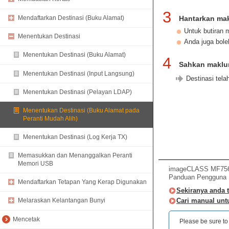
3
Mendaftarkan Destinasi (Buku Alamat)
Hantarkan mak
Untuk butiran 
Menentukan Destinasi
Anda juga bole
Menentukan Destinasi (Buku Alamat)
4
Sahkan maklum
Menentukan Destinasi (Input Langsung)
Destinasi tela
Menentukan Destinasi (Pelayan LDAP)
Menentukan Destinasi (Buku Alamat pada
Peranti Mudah Alih)
Menentukan Destinasi (Log Kerja TX)
Memasukkan dan Menanggalkan Peranti
Memori USB
imageCLASS MF756C
Panduan Pengguna
Mendaftarkan Tetapan Yang Kerap Digunakan
Sekiranya anda 
Cari manual unt
Melaraskan Kelantangan Bunyi
Mencetak
Please be sure to r