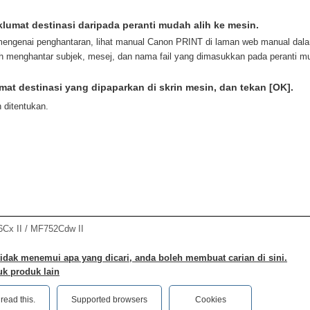
lumat destinasi daripada peranti mudah alih ke mesin.
mengenai penghantaran, lihat manual Canon PRINT di laman web manual dalam
h menghantar subjek, mesej, dan nama fail yang dimasukkan pada peranti mu
at destinasi yang dipaparkan di skrin mesin, dan tekan [OK].
h ditentukan.
x II / MF752Cdw II
tidak menemui apa yang dicari, anda boleh membuat carian di sini.
uk produk lain
ead this.‎
Supported browsers
Cookies