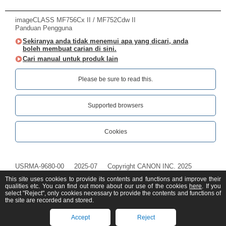
imageCLASS MF756Cx II / MF752Cdw II
Panduan Pengguna
Sekiranya anda tidak menemui apa yang dicari, anda
boleh membuat carian di sini.
Cari manual untuk produk lain
Please be sure to read this.‎
Supported browsers
Cookies
USRMA-9680-00
2025-07
Copyright CANON INC. 2025
This site uses cookies to provide its contents and functions and improve their
qualities etc. You can find out more about our use of the cookies
here
. If you
select "Reject", only cookies necessary to provide the contents and functions of
the site are recorded and stored.
Accept
Reject