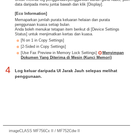
data daripada menu juntai bawah dan klik [Display].
[Eco Information]
Memaparkan jumlah purata keluaran helaian dan purata
penggunaan kuasa setiap bulan.
Anda boleh menukar tetapan item berikut di [Device Settings
Status] untuk menjimatkan kertas dan kuasa.
[N on 1 in Copy Settings]
[2-Sided in Copy Settings]
[Use Fax Preview in Memory Lock Settings]
Menyimpan
Dokumen Yang Diterima di Mesin (Kunci Memori)
4
Log keluar daripada UI Jarak Jauh selepas melihat
penggunaan.
imageCLASS MF756Cx II / MF752Cdw II