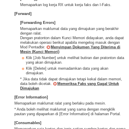
Memaparkan log kerja RX untuk kerja faks dan I-Faks.
[Forward]
[Forwarding Errors]
Memaparkan maklumat data yang dimajukan yang berakhir
dengan ralat.
Dengan pratonton dalam Kunci Memori didayakan, anda dapat
melakukan operasi berikut apabila mengelog masuk dengan
Mod Pentadbir.
Menyimpan Dokumen Yang Diterima di
Mesin (Kunci Memori)
Klik [Job Number] untuk melihat butiran dan pratonton data
yang akan dimajukan.
Klik [Delete] untuk memadamkan data yang akan
dimajukan.
* Jika data tidak dapat dimajukan tetapi kekal dalam memori,
data boleh dicetak.
Memeriksa Faks yang Gagal Untuk
Dimajukan
[Error Information]
Memaparkan maklumat ralat yang berlaku pada mesin.
* Anda boleh melihat maklumat yang sama dengan mengklik
pautan yang dipaparkan di [Error Information] di halaman Portal.
[Consumables]
Memaparkan saiz kertas dan jenis setiap sumber kertas dan nama