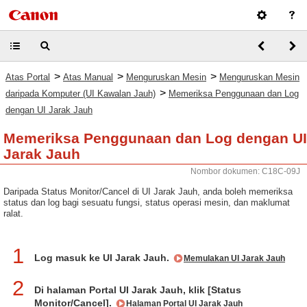
>
>
>
Atas Portal
Atas Manual
Menguruskan Mesin
Menguruskan Mesin
>
daripada Komputer (UI Kawalan Jauh)
Memeriksa Penggunaan dan Log
dengan UI Jarak Jauh
Memeriksa Penggunaan dan Log dengan UI
Jarak Jauh
Nombor dokumen: C18C-09J
Daripada Status Monitor/Cancel di UI Jarak Jauh, anda boleh memeriksa
status dan log bagi sesuatu fungsi, status operasi mesin, dan maklumat
ralat.
1
Log masuk ke UI Jarak Jauh.
Memulakan UI Jarak Jauh
2
Di halaman Portal UI Jarak Jauh, klik [Status
Monitor/Cancel].
Halaman Portal UI Jarak Jauh