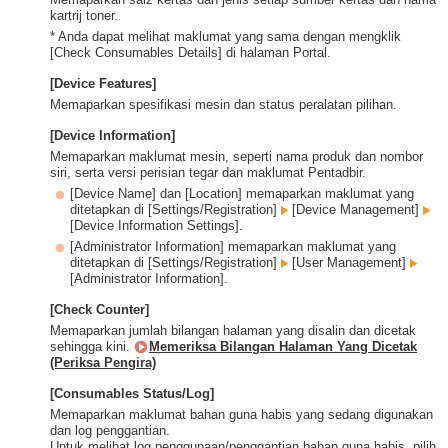
kartrij toner.
* Anda dapat melihat maklumat yang sama dengan mengklik
[Check Consumables Details] di halaman Portal.
[Device Features]
Memaparkan spesifikasi mesin dan status peralatan pilihan.
[Device Information]
Memaparkan maklumat mesin, seperti nama produk dan nombor
siri, serta versi perisian tegar dan maklumat Pentadbir.
[Device Name] dan [Location] memaparkan maklumat yang
ditetapkan di [Settings/Registration]
[Device Management]
[Device Information Settings].
[Administrator Information] memaparkan maklumat yang
ditetapkan di [Settings/Registration]
[User Management]
[Administrator Information].
[Check Counter]
Memaparkan jumlah bilangan halaman yang disalin dan dicetak
sehingga kini.
Memeriksa Bilangan Halaman Yang Dicetak
(Periksa Pengira)
[Consumables Status/Log]
Memaparkan maklumat bahan guna habis yang sedang digunakan
dan log penggantian.
Untuk melihat log penggunaan/penggantian bahan guna habis, pilih