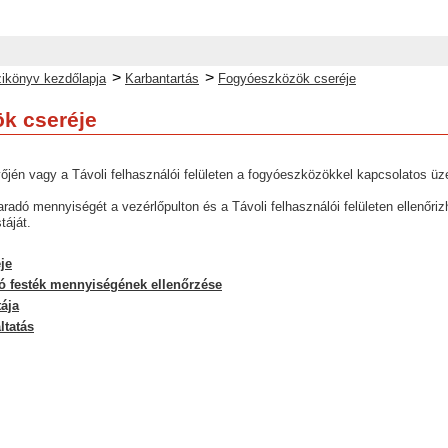
>
>
ikönyv kezdőlapja
Karbantartás
Fogyóeszközök cseréje
k cseréje
őjén vagy a Távoli felhasználói felületen a fogyóeszközökkel kapcsolatos üze
adó mennyiségét a vezérlőpulton és a Távoli felhasználói felületen ellenőriz
táját.
je
ó festék mennyiségének ellenőrzése
ája
ltatás