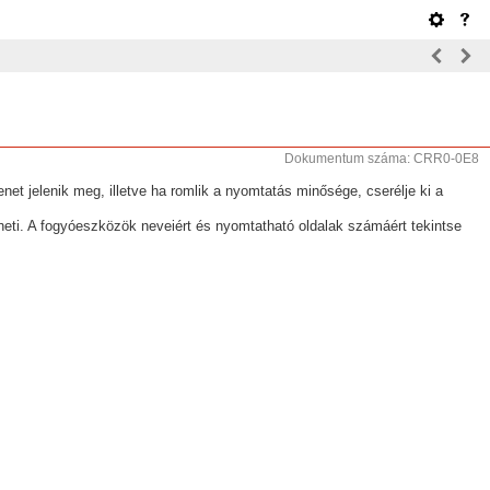
Dokumentum száma: CRR0-0E8
net jelenik meg, illetve ha romlik a nyomtatás minősége, cserélje ki a
heti. A fogyóeszközök neveiért és nyomtatható oldalak számáért tekintse