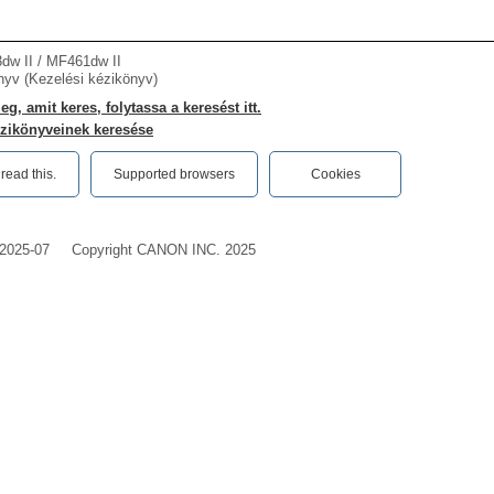
dw II / MF461dw II
nyv (Kezelési kézikönyv)
g, amit keres, folytassa a keresést itt.
zikönyveinek keresése
ead this.‎
Supported browsers
Cookies
2025-07
Copyright CANON INC. 2025