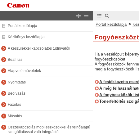
>
Portál kezdőlapja
Kéz
Portál kezdőlapja
Fogyóeszközö
Kézikönyv kezdőlapja
A készülékkel kapcsolatos tudnivalók
Ha a vezérlőpult képerny
fogyóeszközöket.
Beállítás
A fogyóeszközök fennmar
meg a fogyóeszközök lis
Alapvető műveletek
A festékkazetta cseré
Nyomtatás
A még felhasználhat
Beolvasás
A fogyóeszközök list
Tonerfeltöltés szolgá
Faxolás
Másolás
Összekapcsolás mobileszközökkel és felhőalapú
szolgáltatással való integráció