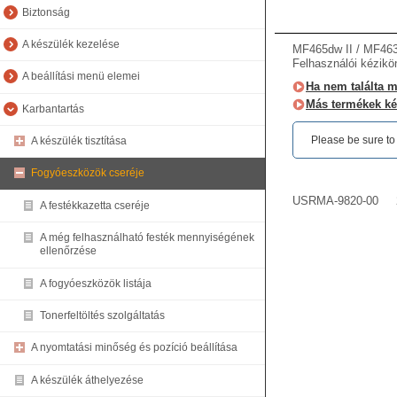
Biztonság
A készülék kezelése
MF465dw II / MF463
Felhasználói kézikö
A beállítási menü elemei
Ha nem találta me
Más termékek ké
Karbantartás
Please be sure to r
A készülék tisztítása
Fogyóeszközök cseréje
USRMA-9820-00
A festékkazetta cseréje
A még felhasználható festék mennyiségének
ellenőrzése
A fogyóeszközök listája
Tonerfeltöltés szolgáltatás
A nyomtatási minőség és pozíció beállítása
A készülék áthelyezése