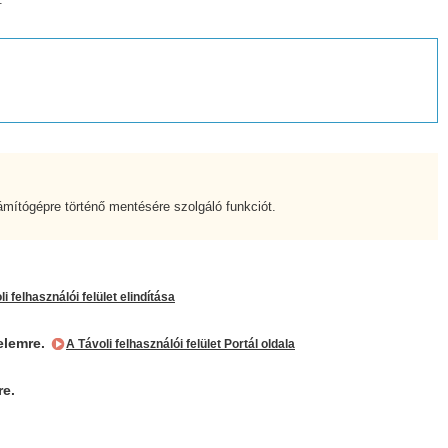
ítógépre történő mentésére szolgáló funkciót.
i felhasználói felület elindítása
 elemre.
A Távoli felhasználói felület Portál oldala
re.