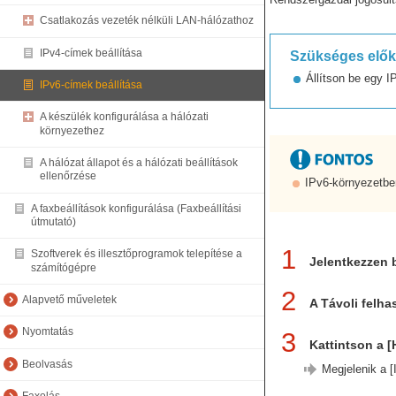
Csatlakozás vezeték nélküli LAN-hálózathoz
IPv4-címek beállítása
Szükséges elők
Állítson be egy 
IPv6-címek beállítása
A készülék konfigurálása a hálózati
környezethez
A hálózat állapot és a hálózati beállítások
ellenőrzése
IPv6-környezetbe
A faxbeállítások konfigurálása (Faxbeállítási
útmutató)
1
Szoftverek és illesztőprogramok telepítése a
Jelentkezzen 
számítógépre
2
Alapvető műveletek
A Távoli felha
Nyomtatás
3
Kattintson a [
Beolvasás
Megjelenik a [