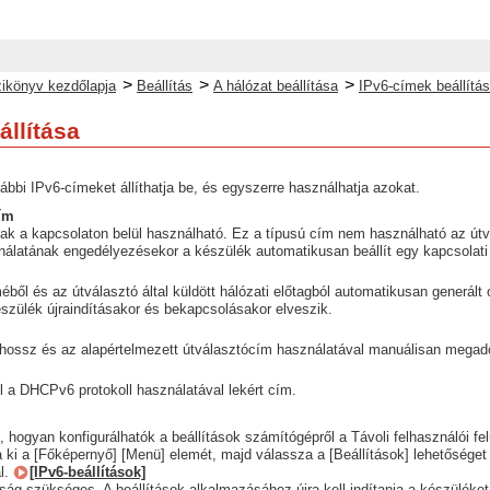
>
>
>
ikönyv kezdőlapja
Beállítás
A hálózat beállítása
IPv6-címek beállítá
állítása
ábbi IPv6-címeket állíthatja be, és egyszerre használhatja azokat.
cím
ak a kapcsolaton belül használható. Ez a típusú cím nem használható az út
álatának engedélyezésekor a készülék automatikusan beállít egy kapcsolati 
ől és az útválasztó által küldött hálózati előtagból automatikusan generált 
szülék újraindításakor és bekapcsolásakor elveszik.
ghossz és az alapértelmezett útválasztócím használatával manuálisan megad
 a DHCPv6 protokoll használatával lekért cím.
, hogyan konfigurálhatók a beállítások számítógépről a Távoli felhasználói fel
 ki a [Főképernyő] [Menü] elemét, majd válassza a [Beállítások] lehetőséget
al.
[IPv6-beállítások]
ág szükséges. A beállítások alkalmazásához újra kell indítania a készüléket