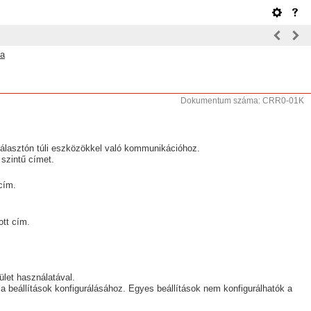
sa
Dokumentum száma: CRR0-01K
választón túli eszközökkel való kommunikációhoz.
szintű címet.
cím.
ott cím.
ület használatával.
 a beállítások konfigurálásához. Egyes beállítások nem konfigurálhatók a
.