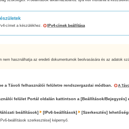
észületek
IPv4-címet a készülékhez.
IPv4-címek beállítása
n nem használhatja az eredeti dokumentumok beolvasására és az adatok szám
be a Távoli felhasználói felületre rendszergazdai módban.
A Távol
sználói felület Portál oldalán kattintson a [Beállítások/Bejegyzés]
Hálózati beállítások]
[IPv6-beállítások]
[Szerkesztés] lehetőség
IPv6-beállítások szerkesztése] képernyő.