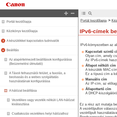
>
Portál kezdőlapja
Kéz
Portál kezdőlapja
IPv6-címek be
Kézikönyv kezdőlapja
A készülékkel kapcsolatos tudnivalók
IPv6-környezetben az al
Beállítás
Kapcsolati szintű 
Olyan cím, amely cs
Az alapértelmezett beállítások konfigurálása
Az IPv6-címek haszn
(Beüzemelési útmutató)
Állapot nélküli cím
A készülék MAC-címéb
A Távoli felhasználói felület, a faxolás, a
Ez a típusú cím a ké
beolvasás és a webes szolgáltatás
Manuális cím
használatának konfigurálása
Az IP-cím, az előta
Állapottartó cím
A hálózat beállítása
A DHCP-kiszolgálóról
Vezetékes vagy vezeték nélküli LAN-hálózat
kiválasztása
Ez a rész azt mutatja be
A vezérlőpulton válassza
vezérlőpult használatáv
Csatlakozás vezetékes helyi hálózathoz
Rendszergazdai jogosults