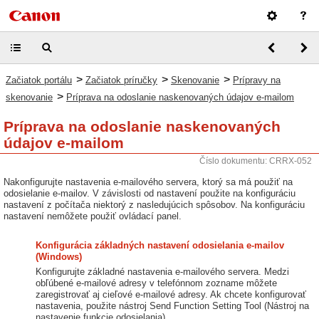
>
>
>
Začiatok portálu
Začiatok príručky
Skenovanie
Prípravy na
>
skenovanie
Príprava na odoslanie naskenovaných údajov e-mailom
Príprava na odoslanie naskenovaných
údajov e-mailom
Číslo dokumentu: CRRX-052
Nakonfigurujte nastavenia e-mailového servera, ktorý sa má použiť na
odosielanie e-mailov. V závislosti od nastavení použite na konfiguráciu
nastavení z počítača niektorý z nasledujúcich spôsobov. Na konfiguráciu
nastavení nemôžete použiť ovládací panel.
Konfigurácia základných nastavení odosielania e-mailov
(Windows)
Konfigurujte základné nastavenia e-mailového servera. Medzi
obľúbené e-mailové adresy v telefónnom zozname môžete
zaregistrovať aj cieľové e-mailové adresy. Ak chcete konfigurovať
nastavenia, použite nástroj Send Function Setting Tool (Nástroj na
nastavenie funkcie odosielania).