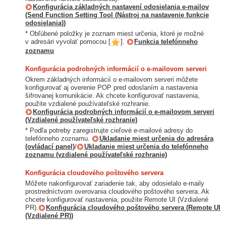
Konfigurácia základných nastavení odosielania e-mailov
(Send Function Setting Tool (Nástroj na nastavenie funkcie
odosielania))
* Obľúbené položky je zoznam miest určenia, ktoré je možné
v adresári vyvolať pomocou [
].
Funkcia telefónneho
zoznamu
Konfigurácia podrobných informácií o e-mailovom serveri
Okrem základných informácií o e-mailovom serveri môžete
konfigurovať aj overenie POP pred odoslaním a nastavenia
šifrovanej komunikácie. Ak chcete konfigurovať nastavenia,
použite vzdialené používateľské rozhranie.
Konfigurácia podrobných informácií o e-mailovom serveri
(Vzdialené používateľské rozhranie)
* Podľa potreby zaregistrujte cieľové e-mailové adresy do
telefónneho zoznamu.
Ukladanie miest určenia do adresára
(ovládací panel)
/
Ukladanie miest určenia do telefónneho
zoznamu (vzdialené používateľské rozhranie)
Konfigurácia cloudového poštového servera
Môžete nakonfigurovať zariadenie tak, aby odosielalo e-maily
prostredníctvom overovania cloudového poštového servera. Ak
chcete konfigurovať nastavenia, použite Remote UI (Vzdialené
PR).
Konfigurácia cloudového poštového servera (Remote UI
(Vzdialené PR))