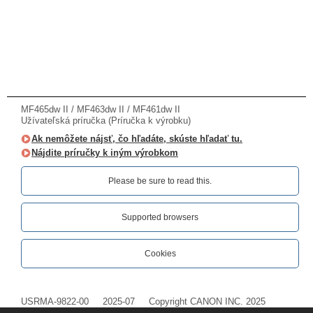
MF465dw II / MF463dw II / MF461dw II
Užívateľská príručka (Príručka k výrobku)
Ak nemôžete nájsť, čo hľadáte, skúste hľadať tu.
Nájdite príručky k iným výrobkom
Please be sure to read this.‎
Supported browsers
Cookies
USRMA-9822-00
2025-07
Copyright CANON INC. 2025