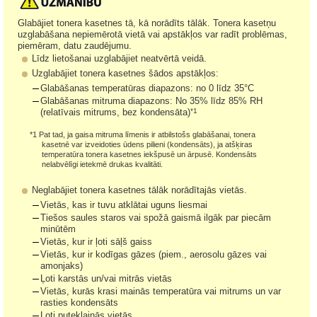
Glabājiet tonera kasetnes tā, kā norādīts tālāk. Tonera kasetņu
uzglabāšana nepiemērotā vietā vai apstākļos var radīt problēmas,
piemēram, datu zaudējumu.
Līdz lietošanai uzglabājiet neatvērtā veidā.
Uzglabājiet tonera kasetnes šādos apstākļos:
Glabāšanas temperatūras diapazons: no 0 līdz 35°C
Glabāšanas mitruma diapazons: No 35% līdz 85% RH
*1
(relatīvais mitrums, bez kondensāta)
*1 Pat tad, ja gaisa mitruma līmenis ir atbilstošs glabāšanai, tonera
kasetnē var izveidoties ūdens pilieni (kondensāts), ja atšķiras
temperatūra tonera kasetnes iekšpusē un ārpusē. Kondensāts
nelabvēlīgi ietekmē drukas kvalitāti.
Neglabājiet tonera kasetnes tālāk norādītajās vietās.
Vietās, kas ir tuvu atklātai uguns liesmai
Tiešos saules staros vai spožā gaismā ilgāk par piecām
minūtēm
Vietās, kur ir ļoti sāļš gaiss
Vietās, kur ir kodīgas gāzes (piem., aerosolu gāzes vai
amonjaks)
Ļoti karstās un/vai mitrās vietās
Vietās, kurās krasi mainās temperatūra vai mitrums un var
rasties kondensāts
Ļoti putekļainās vietās