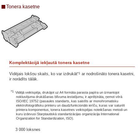
Tonera kasetne
Komplektācijā iekļautā tonera kasetne
*1
Vidējais lokšņu skaits, ko var izdrukāt
ar nodrošināto tonera kasetni,
ir norādīts tālāk.
*1
Vidējā veiktspēja, drukājot uz A4 formāta parasta papīra un izmantojot
noklusējuma drukāšanas blīvuma iestatījumu, ir aprēķināta, ņemot vērā
ISO/IEC 19752 (pasaules standarts, kas saistīts ar monohromatisku
elektrofotogrāfisku printeru un daudzfunkcionālo ierīču, kuras var saturēt
printera komponentus, tonera kasetnes veiktspējas noteikšanas metodi un
kuru izdevusi Starptautiskā standartizācijas organizācija International
Organization for Standardization, ISO).
3 000 loksnes