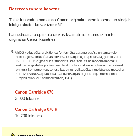
Rezerves tonera kasetne
Tālāk ir norādīta nomaiņas Canon oriģinālā tonera kasetne un vidējais
*1
lokšņu skaits, ko var izdrukāt
.
Lai nodrošinātu optimālu drukas kvalitāti, ieteicams izmantot
oriģinālās Canon kasetnes.
*1
Vidējā veiktspēja, drukājot uz A4 formāta parasta papīra un izmantojot
noklusējuma drukāšanas blīvuma iestatījumu, ir aprēķināta, ņemot vērā
ISO/IEC 19752 (pasaules standarts, kas saistīts ar monohromatisku
elektrofotogrāfisku printeru un daudzfunkcionālo ierīču, kuras var saturēt
printera komponentus, tonera kasetnes veiktspējas noteikšanas metodi un
kuru izdevusi Starptautiskā standartizācijas organizācija International
Organization for Standardization, ISO).
Canon Cartridge 070
3 000 loksnes
Canon Cartridge 070 H
10 200 loksnes