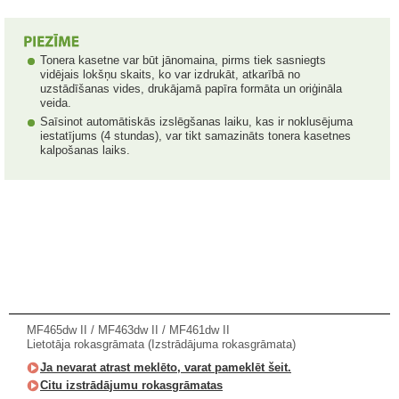
Tonera kasetne var būt jānomaina, pirms tiek sasniegts
vidējais lokšņu skaits, ko var izdrukāt, atkarībā no
uzstādīšanas vides, drukājamā papīra formāta un oriģināla
veida.
Saīsinot automātiskās izslēgšanas laiku, kas ir noklusējuma
iestatījums (4 stundas), var tikt samazināts tonera kasetnes
kalpošanas laiks.
MF465dw II / MF463dw II / MF461dw II
Lietotāja rokasgrāmata (Izstrādājuma rokasgrāmata)
Ja nevarat atrast meklēto, varat pameklēt šeit.
Citu izstrādājumu rokasgrāmatas