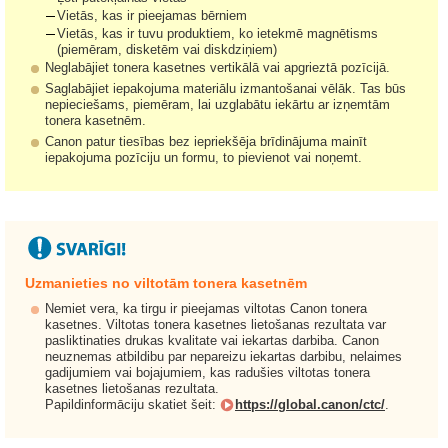
Vietās, kas ir pieejamas bērniem
Vietās, kas ir tuvu produktiem, ko ietekmē magnētisms
(piemēram, disketēm vai diskdziņiem)
Neglabājiet tonera kasetnes vertikālā vai apgrieztā pozīcijā.
Saglabājiet iepakojuma materiālu izmantošanai vēlāk. Tas būs
nepieciešams, piemēram, lai uzglabātu iekārtu ar izņemtām
tonera kasetnēm.
Canon patur tiesības bez iepriekšēja brīdinājuma mainīt
iepakojuma pozīciju un formu, to pievienot vai noņemt.
Uzmanieties no viltotām tonera kasetnēm
Nemiet vera, ka tirgu ir pieejamas viltotas Canon tonera
kasetnes. Viltotas tonera kasetnes lietošanas rezultata var
pasliktinaties drukas kvalitate vai iekartas darbiba. Canon
neuznemas atbildibu par nepareizu iekartas darbibu, nelaimes
gadijumiem vai bojajumiem, kas radušies viltotas tonera
kasetnes lietošanas rezultata.
Papildinformāciju skatiet šeit:
https://global.canon/ctc/
.