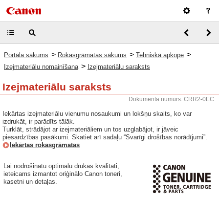
>
>
>
Portāla sākums
Rokasgrāmatas sākums
Tehniskā apkope
>
Izejmateriālu nomainīšana
Izejmateriālu saraksts
Izejmateriālu saraksts
Dokumenta numurs: CRR2-0EC
Iekārtas izejmateriālu vienumu nosaukumi un lokšņu skaits, ko var
izdrukāt, ir parādīts tālāk.
Turklāt, strādājot ar izejmateriāliem un tos uzglabājot, ir jāveic
piesardzības pasākumi. Skatiet arī sadaļu “Svarīgi drošības norādījumi”.
Iekārtas rokasgrāmatas
Lai nodrošinātu optimālu drukas kvalitāti,
ieteicams izmantot oriģinālo Canon toneri,
kasetni un detaļas.