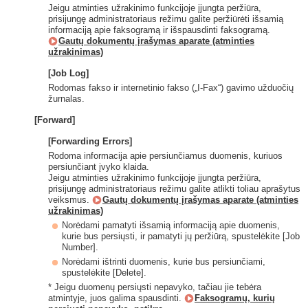
Jeigu atminties užrakinimo funkcijoje įjungta peržiūra,
prisijungę administratoriaus režimu galite peržiūrėti išsamią
informaciją apie faksogramą ir išspausdinti faksogramą.
Gautų dokumentų įrašymas aparate (atminties
užrakinimas)
[Job Log]
Rodomas fakso ir internetinio fakso („I-Fax“) gavimo užduočių
žurnalas.
[Forward]
[Forwarding Errors]
Rodoma informacija apie persiunčiamus duomenis, kuriuos
persiunčiant įvyko klaida.
Jeigu atminties užrakinimo funkcijoje įjungta peržiūra,
prisijungę administratoriaus režimu galite atlikti toliau aprašytus
veiksmus.
Gautų dokumentų įrašymas aparate (atminties
užrakinimas)
Norėdami pamatyti išsamią informaciją apie duomenis,
kurie bus persiųsti, ir pamatyti jų peržiūrą, spustelėkite [Job
Number].
Norėdami ištrinti duomenis, kurie bus persiunčiami,
spustelėkite [Delete].
* Jeigu duomenų persiųsti nepavyko, tačiau jie tebėra
atmintyje, juos galima spausdinti.
Faksogramų, kurių