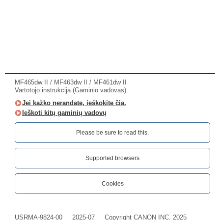
MF465dw II / MF463dw II / MF461dw II
Vartotojo instrukcija (Gaminio vadovas)
Jei kažko nerandate, ieškokite čia.
Ieškoti kitų gaminių vadovų
Please be sure to read this.‎
Supported browsers
Cookies
USRMA-9824-00
2025-07
Copyright CANON INC. 2025