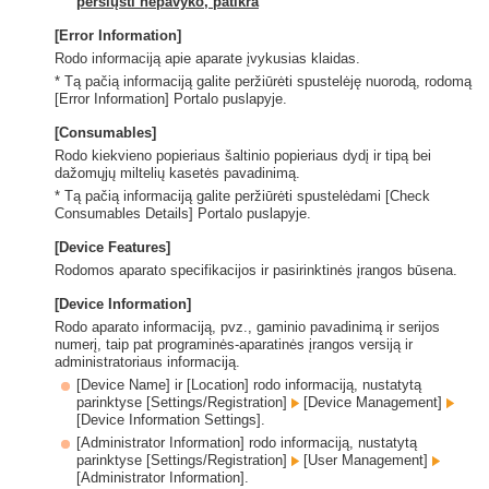
persiųsti nepavyko, patikra
[Error Information]
Rodo informaciją apie aparate įvykusias klaidas.
* Tą pačią informaciją galite peržiūrėti spustelėję nuorodą, rodomą
[Error Information] Portalo puslapyje.
[Consumables]
Rodo kiekvieno popieriaus šaltinio popieriaus dydį ir tipą bei
dažomųjų miltelių kasetės pavadinimą.
* Tą pačią informaciją galite peržiūrėti spustelėdami [Check
Consumables Details] Portalo puslapyje.
[Device Features]
Rodomos aparato specifikacijos ir pasirinktinės įrangos būsena.
[Device Information]
Rodo aparato informaciją, pvz., gaminio pavadinimą ir serijos
numerį, taip pat programinės-aparatinės įrangos versiją ir
administratoriaus informaciją.
[Device Name] ir [Location] rodo informaciją, nustatytą
parinktyse [Settings/Registration]
[Device Management]
[Device Information Settings].
[Administrator Information] rodo informaciją, nustatytą
parinktyse [Settings/Registration]
[User Management]
[Administrator Information].