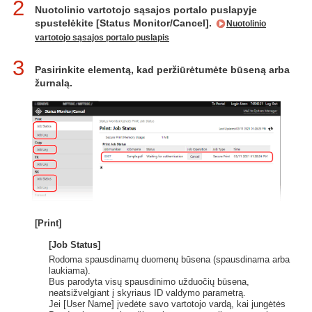
2
Nuotolinio vartotojo sąsajos portalo puslapyje
spustelėkite [Status Monitor/Cancel].
Nuotolinio
vartotojo sąsajos portalo puslapis
3
Pasirinkite elementą, kad peržiūrėtumėte būseną arba
žurnalą.
[Print]
[Job Status]
Rodoma spausdinamų duomenų būsena (spausdinama arba
laukiama).
Bus parodyta visų spausdinimo užduočių būsena,
neatsižvelgiant į skyriaus ID valdymo parametrą.
Jei [User Name] įvedėte savo vartotojo vardą, kai jungėtės