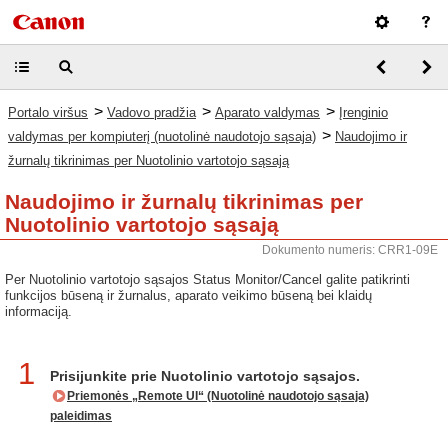
>
>
>
Portalo viršus
Vadovo pradžia
Aparato valdymas
Įrenginio
>
valdymas per kompiuterį (nuotolinė naudotojo sąsaja)
Naudojimo ir
žurnalų tikrinimas per Nuotolinio vartotojo sąsają
Naudojimo ir žurnalų tikrinimas per
Nuotolinio vartotojo sąsają
Dokumento numeris: CRR1-09E
Per Nuotolinio vartotojo sąsajos Status Monitor/Cancel galite patikrinti
funkcijos būseną ir žurnalus, aparato veikimo būseną bei klaidų
informaciją.
1
Prisijunkite prie Nuotolinio vartotojo sąsajos.
Priemonės „Remote UI“ (Nuotolinė naudotojo sąsaja)
paleidimas