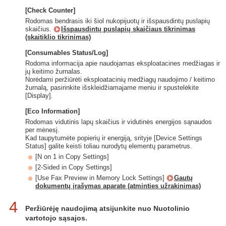
[Check Counter]
Rodomas bendrasis iki šiol nukopijuotų ir išspausdintų puslapių
skaičius.
Išspausdintų puslapių skaičiaus tikrinimas
(skaitiklio tikrinimas)
[Consumables Status/Log]
Rodoma informacija apie naudojamas eksploatacines medžiagas ir
jų keitimo žurnalas.
Norėdami peržiūrėti eksploatacinių medžiagų naudojimo / keitimo
žurnalą, pasirinkite išskleidžiamajame meniu ir spustelėkite
[Display].
[Eco Information]
Rodomas vidutinis lapų skaičius ir vidutinės energijos sąnaudos
per mėnesį.
Kad taupytumėte popierių ir energiją, srityje [Device Settings
Status] galite keisti toliau nurodytų elementų parametrus.
[N on 1 in Copy Settings]
[2-Sided in Copy Settings]
[Use Fax Preview in Memory Lock Settings]
Gautų
dokumentų įrašymas aparate (atminties užrakinimas)
4
Peržiūrėję naudojimą atsijunkite nuo Nuotolinio
vartotojo sąsajos.