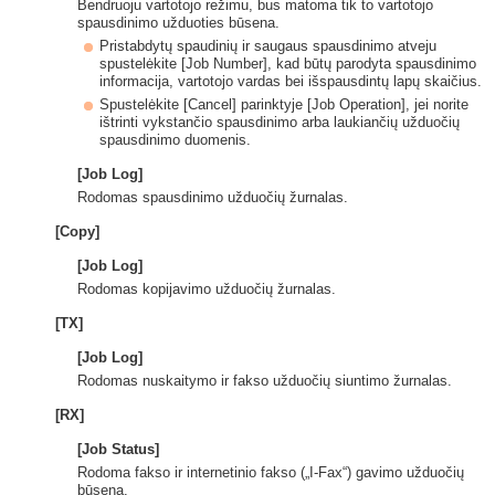
Bendruoju vartotojo režimu, bus matoma tik to vartotojo
spausdinimo užduoties būsena.
Pristabdytų spaudinių ir saugaus spausdinimo atveju
spustelėkite [Job Number], kad būtų parodyta spausdinimo
informacija, vartotojo vardas bei išspausdintų lapų skaičius.
Spustelėkite [Cancel] parinktyje [Job Operation], jei norite
ištrinti vykstančio spausdinimo arba laukiančių užduočių
spausdinimo duomenis.
[Job Log]
Rodomas spausdinimo užduočių žurnalas.
[Copy]
[Job Log]
Rodomas kopijavimo užduočių žurnalas.
[TX]
[Job Log]
Rodomas nuskaitymo ir fakso užduočių siuntimo žurnalas.
[RX]
[Job Status]
Rodoma fakso ir internetinio fakso („I-Fax“) gavimo užduočių
būsena.