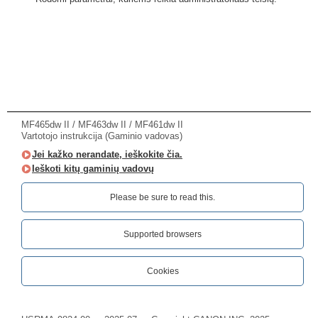
MF465dw II / MF463dw II / MF461dw II
Vartotojo instrukcija (Gaminio vadovas)
Jei kažko nerandate, ieškokite čia.
Ieškoti kitų gaminių vadovų
Please be sure to read this.‎
Supported browsers
Cookies