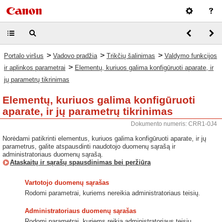
>
>
>
Portalo viršus
Vadovo pradžia
Trikčių šalinimas
Valdymo funkcijos
>
ir aplinkos parametrai
Elementų, kuriuos galima konfigūruoti aparate, ir
jų parametrų tikrinimas
Elementų, kuriuos galima konfigūruoti
aparate, ir jų parametrų tikrinimas
Dokumento numeris: CRR1-0J4
Norėdami patikrinti elementus, kuriuos galima konfigūruoti aparate, ir jų
parametrus, galite atspausdinti naudotojo duomenų sąrašą ir
administratoriaus duomenų sąrašą.
Ataskaitų ir sąrašų spausdinimas bei peržiūra
Vartotojo duomenų sąrašas
Rodomi parametrai, kuriems nereikia administratoriaus teisių.
Administratoriaus duomenų sąrašas
Rodomi parametrai, kuriems reikia administratoriaus teisių.