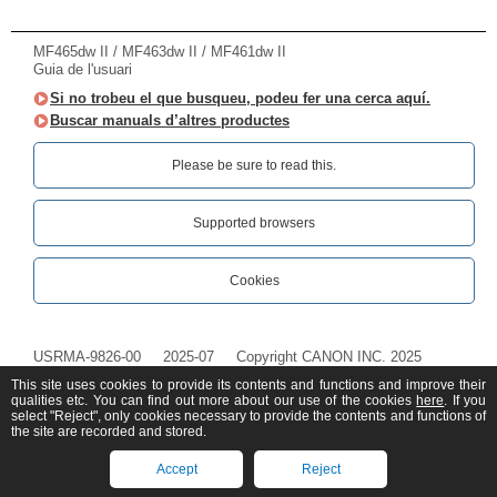
MF465dw II / MF463dw II / MF461dw II
Guia de l'usuari
Si no trobeu el que busqueu, podeu fer una cerca aquí.
Buscar manuals d’altres productes
Please be sure to read this.‎
Supported browsers
Cookies
USRMA-9826-00
2025-07
Copyright CANON INC. 2025
This site uses cookies to provide its contents and functions and improve their
qualities etc. You can find out more about our use of the cookies
here
. If you
select "Reject", only cookies necessary to provide the contents and functions of
the site are recorded and stored.
Accept
Reject