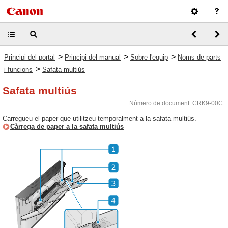
>
>
>
Principi del portal
Principi del manual
Sobre l'equip
Noms de parts
>
i funcions
Safata multiús
Safata multiús
Número de document: CRK9-00C
Carregueu el paper que utilitzeu temporalment a la safata multiús.
Càrrega de paper a la safata multiús