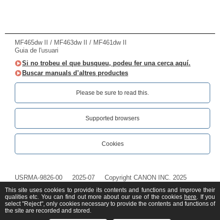
MF465dw II / MF463dw II / MF461dw II
Guia de l'usuari
Si no trobeu el que busqueu, podeu fer una cerca aquí.
Buscar manuals d’altres productes
Please be sure to read this.‎
Supported browsers
Cookies
USRMA-9826-00
2025-07
Copyright CANON INC. 2025
This site uses cookies to provide its contents and functions and improve their
qualities etc. You can find out more about our use of the cookies
here
. If you
select "Reject", only cookies necessary to provide the contents and functions of
the site are recorded and stored.