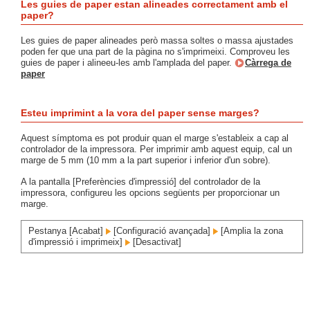
Les guies de paper estan alineades correctament amb el
paper?
Les guies de paper alineades però massa soltes o massa ajustades
poden fer que una part de la pàgina no s'imprimeixi. Comproveu les
guies de paper i alineeu-les amb l'amplada del paper.
Càrrega de
paper
Esteu imprimint a la vora del paper sense marges?
Aquest símptoma es pot produir quan el marge s'estableix a cap al
controlador de la impressora. Per imprimir amb aquest equip, cal un
marge de 5 mm (10 mm a la part superior i inferior d'un sobre).
A la pantalla [Preferències d'impressió] del controlador de la
impressora, configureu les opcions següents per proporcionar un
marge.
Pestanya [Acabat]
[Configuració avançada]
[Amplia la zona
d'impressió i imprimeix]
[Desactivat]