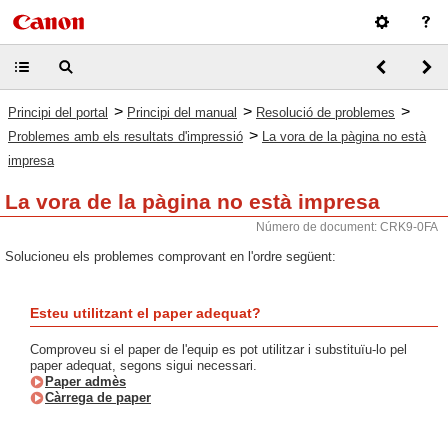
>
>
>
Principi del portal
Principi del manual
Resolució de problemes
>
Problemes amb els resultats d'impressió
La vora de la pàgina no està
impresa
La vora de la pàgina no està impresa
Número de document: CRK9-0FA
Solucioneu els problemes comprovant en l'ordre següent:
Esteu utilitzant el paper adequat?
Comproveu si el paper de l'equip es pot utilitzar i substituïu-lo pel
paper adequat, segons sigui necessari.
Paper admès
Càrrega de paper