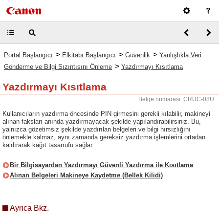
>
>
>
Portal Başlangıcı
Elkitabı Başlangıcı
Güvenlik
Yanlışlıkla Veri
>
Gönderme ve Bilgi Sızıntısını Önleme
Yazdırmayı Kısıtlama
Yazdırmayı Kısıtlama
Belge numarası: CRUC-08U
Kullanıcıların yazdırma öncesinde PIN girmesini gerekli kılabilir, makineyi
alınan faksları anında yazdırmayacak şekilde yapılandırabilirsiniz. Bu,
yalnızca gözetimsiz şekilde yazdırılan belgeleri ve bilgi hırsızlığını
önlemekle kalmaz, aynı zamanda gereksiz yazdırma işlemlerini ortadan
kaldırarak kağıt tasarrufu sağlar.
Bir Bilgisayardan Yazdırmayı Güvenli Yazdırma ile Kısıtlama
Alınan Belgeleri Makineye Kaydetme (Bellek Kilidi)
Ayrıca Bkz.