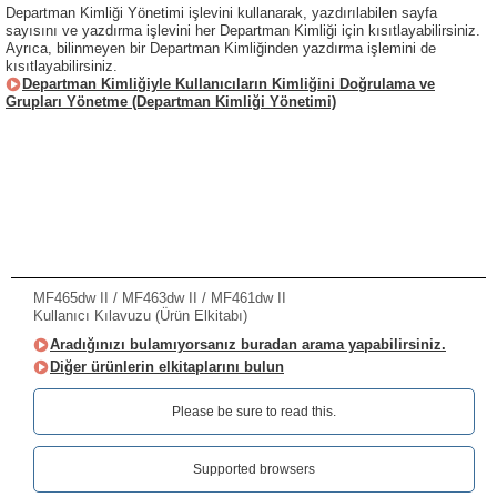
Departman Kimliği Yönetimi işlevini kullanarak, yazdırılabilen sayfa
sayısını ve yazdırma işlevini her Departman Kimliği için kısıtlayabilirsiniz.
Ayrıca, bilinmeyen bir Departman Kimliğinden yazdırma işlemini de
kısıtlayabilirsiniz.
Departman Kimliğiyle Kullanıcıların Kimliğini Doğrulama ve
Grupları Yönetme (Departman Kimliği Yönetimi)
MF465dw II / MF463dw II / MF461dw II
Kullanıcı Kılavuzu (Ürün Elkitabı)
Aradığınızı bulamıyorsanız buradan arama yapabilirsiniz.
Diğer ürünlerin elkitaplarını bulun
Please be sure to read this.‎
Supported browsers