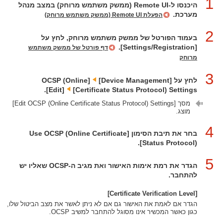
1
היכנסו ל-‏Remote UI (ממשק משתמש מרוחק) במצב מנהל
מערכת.
הפעלת Remote UI (ממשק משתמש מרוחק)
2
בעמוד הפורטל של ממשק משתמש מרוחק, לחץ על
[Settings/Registration].
דף פורטל של ממשק משתמש
מרוחק
3
לחץ על [Device Management]‏
[OCSP (Online
Certificate Status Protocol) Settings]‏
[Edit].
מסך [Edit OCSP (Online Certificate Status Protocol) Settings]
מוצג.
4
בחר את תיבת הסימון [Use OCSP (Online Certificate
Status Protocol)].
5
הגדר את רמת אימות האישור ואת מגיב ה-OCSP שאליו יש
להתחבר.
[Certificate Verification Level]
הגדר אם לאמת את האישור גם אם לא ניתן לאשר את מצב הביטול שלו,
כגון כאשר המכשיר אינו מסוגל להתחבר למשיב OCSP.