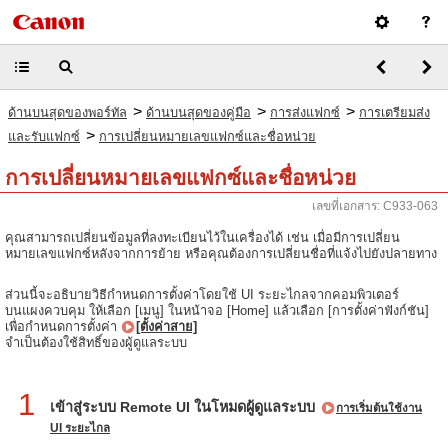
>
>
>
ด้านบนสุดของพอร์ทัล
ด้านบนสุดของคู่มือ
การส่งแฟกซ์
การเตรียมส่ง
>
และรับแฟกซ์
การเปลี่ยนหมายเลขแฟกซ์และชื่อหน่วย
การเปลี่ยนหมายเลขแฟกซ์และชื่อหน่วย
เลขที่เอกสาร: C933-063
คุณสามารถเปลี่ยนข้อมูลที่ลงทะเบียนไว้ในเครื่องได้ เช่น เมื่อมีการเปลี่ยน
หมายเลขแฟกซ์หลังจากการย้าย หรือคุณต้องการเปลี่ยนชื่อที่แจ้งไปยังปลายทาง
ส่วนนี้จะอธิบายวิธีกำหนดการตั้งค่าโดยใช้ UI ระยะไกลจากคอมพิวเตอร์
บนแผงควบคุม ให้เลือก [เมนู] ในหน้าจอ [Home] แล้วเลือก [การตั้งค่าฟังก์ชัน]
เพื่อกำหนดการตั้งค่า
[ตั้งค่าสาย]
จำเป็นต้องใช้สิทธิ์ของผู้ดูแลระบบ
1
เข้าสู่ระบบ Remote UI ในโหมดผู้ดูแลระบบ
การเริ่มต้นใช้งาน
UI ระยะไกล