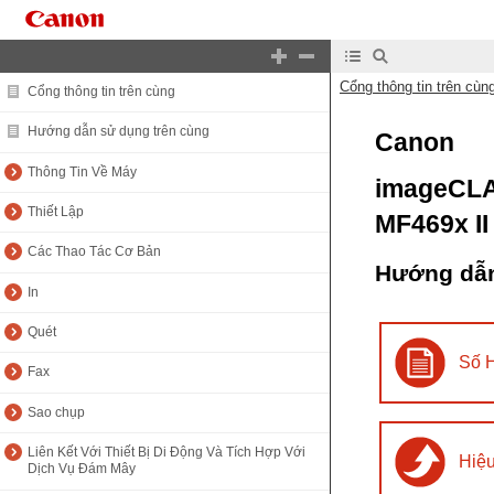
Cổng thông tin trên cùn
Cổng thông tin trên cùng
Hướng dẫn sử dụng trên cùng
Canon
Thông Tin Về Máy
imageCL
Thiết Lập
MF469x II
Các Thao Tác Cơ Bản
Hướng dẫ
In
Quét
Số 
Fax
Sao chụp
Liên Kết Với Thiết Bị Di Động Và Tích Hợp Với
Hiệ
Dịch Vụ Đám Mây