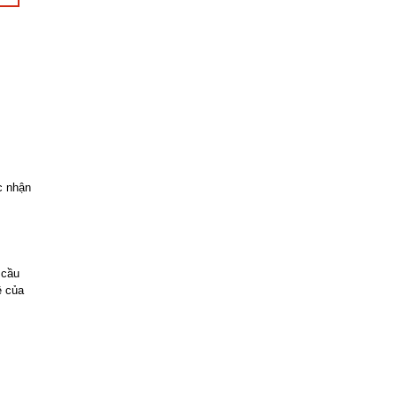
c nhận
 cầu
ệ của