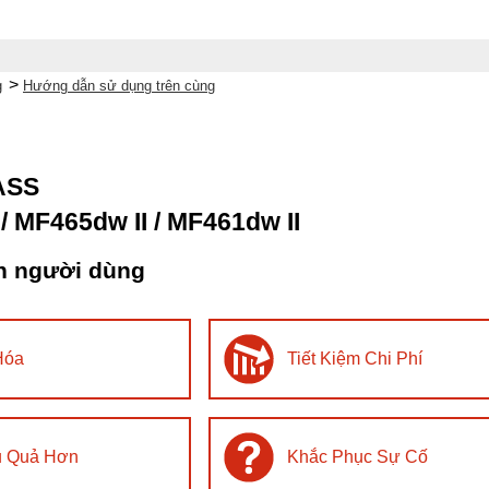
>
g
Hướng dẫn sử dụng trên cùng
ASS
 / MF465dw II / MF461dw II
n người dùng
Hóa
Tiết Kiệm Chi Phí
u Quả Hơn
Khắc Phục Sự Cố