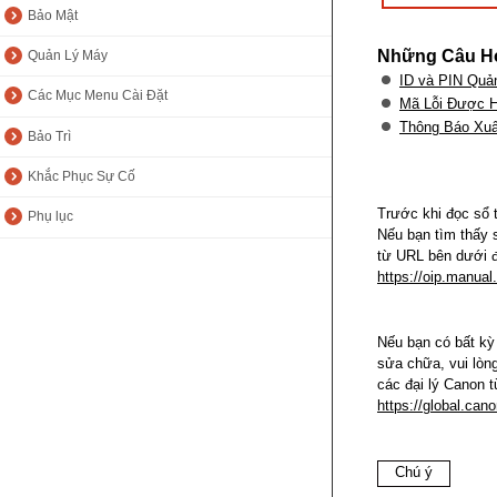
Bảo Mật
Những Câu H
Quản Lý Máy
ID và PIN Quản
Các Mục Menu Cài Đặt
Mã Lỗi Được Hi
Thông Báo Xuấ
Bảo Trì
Khắc Phục Sự Cố
Trước khi đọc sổ 
Phụ lục
Nếu bạn tìm thấy 
từ URL bên dưới đ
https://oip.manual
Nếu bạn có bất kỳ
sửa chữa, vui lòng
các đại lý Canon t
https://global.cano
Chú ý