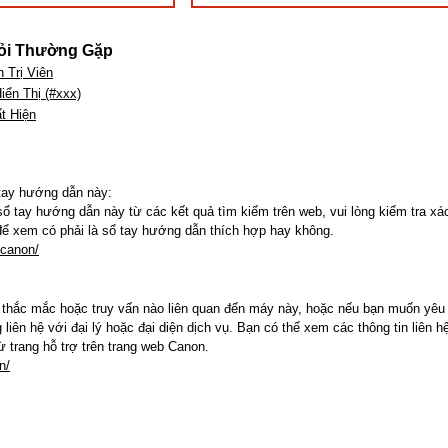
ỏi Thường Gặp
 Trị Viên
ển Thị (#xxx)
t Hiện
tay hướng dẫn này:
sổ tay hướng dẫn này từ các kết quả tìm kiếm trên web, vui lòng kiểm tra xá
ể xem có phải là sổ tay hướng dẫn thích hợp hay không.
.canon/
 thắc mắc hoặc truy vấn nào liên quan đến máy này, hoặc nếu bạn muốn yêu
 liên hệ với đại lý hoặc đại diện dịch vụ. Bạn có thể xem các thông tin liên h
ừ trang hỗ trợ trên trang web Canon.
n/