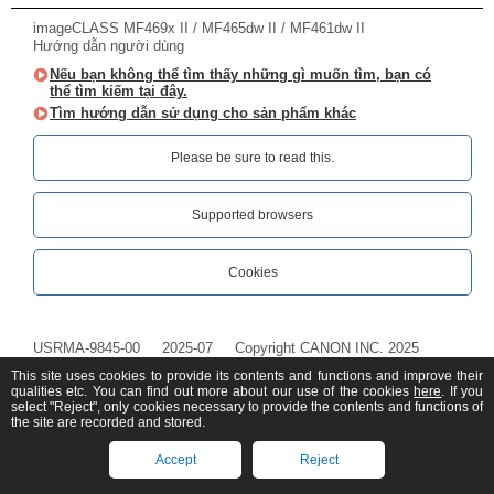
imageCLASS MF469x II / MF465dw II / MF461dw II
Hướng dẫn người dùng
Nếu bạn không thể tìm thấy những gì muốn tìm, bạn có
thể tìm kiếm tại đây.
Tìm hướng dẫn sử dụng cho sản phẩm khác
Please be sure to read this.‎
Supported browsers
Cookies
USRMA-9845-00
2025-07
Copyright CANON INC. 2025
This site uses cookies to provide its contents and functions and improve their
qualities etc. You can find out more about our use of the cookies
here
. If you
select "Reject", only cookies necessary to provide the contents and functions of
the site are recorded and stored.
Accept
Reject