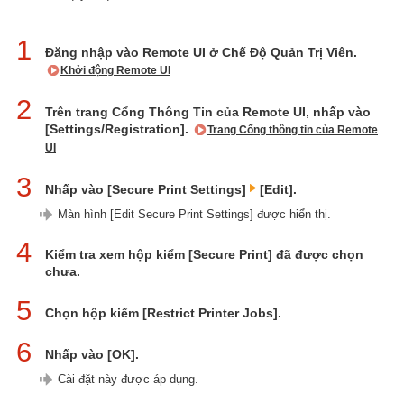
1
Đăng nhập vào Remote UI ở Chế Độ Quản Trị Viên.
Khởi động Remote UI
2
Trên trang Cổng Thông Tin của Remote UI, nhấp vào
[Settings/Registration].
Trang Cổng thông tin của Remote
UI
3
Nhấp vào [Secure Print Settings]
[Edit].
Màn hình [Edit Secure Print Settings] được hiển thị.
4
Kiểm tra xem hộp kiểm [Secure Print] đã được chọn
chưa.
5
Chọn hộp kiểm [Restrict Printer Jobs].
6
Nhấp vào [OK].
Cài đặt này được áp dụng.