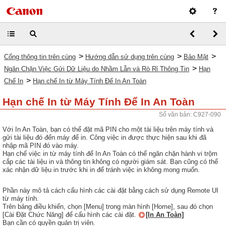
>
>
>
Cổng thông tin trên cùng
Hướng dẫn sử dụng trên cùng
Bảo Mật
>
Ngăn Chặn Việc Gửi Dữ Liệu do Nhầm Lẫn và Rò Rỉ Thông Tin
Hạn
>
Chế In
Hạn chế In từ Máy Tính Để In An Toàn
Hạn chế In từ Máy Tính Để In An Toàn
Số văn bản: C927-090
Với In An Toàn, bạn có thể đặt mã PIN cho một tài liệu trên máy tính và
gửi tài liệu đó đến máy để in. Công việc in được thực hiện sau khi đã
nhập mã PIN đó vào máy.
Hạn chế việc in từ máy tính để In An Toàn có thể ngăn chặn hành vi trộm
cắp các tài liệu in và thông tin không có người giám sát. Bạn cũng có thể
xác nhận dữ liệu in trước khi in để tránh việc in không mong muốn.
Phần này mô tả cách cấu hình các cài đặt bằng cách sử dụng Remote UI
từ máy tính.
Trên bảng điều khiển, chọn [Menu] trong màn hình [Home], sau đó chọn
[Cài Đặt Chức Năng] để cấu hình các cài đặt.
[In An Toàn]
Bạn cần có quyền quản trị viên.