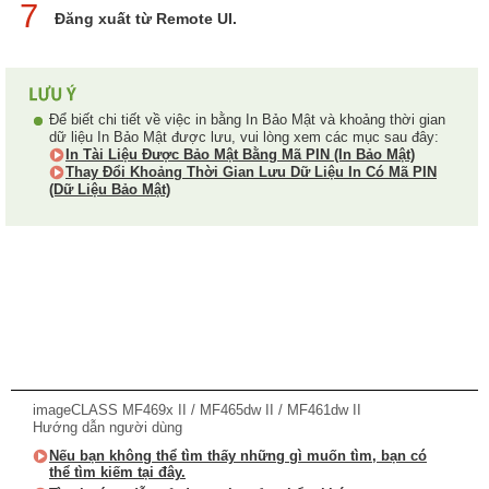
7
Đăng xuất từ Remote UI.
Để biết chi tiết về việc in bằng In Bảo Mật và khoảng thời gian
dữ liệu In Bảo Mật được lưu, vui lòng xem các mục sau đây:
In Tài Liệu Được Bảo Mật Bằng Mã PIN (In Bảo Mật)
Thay Đổi Khoảng Thời Gian Lưu Dữ Liệu In Có Mã PIN
(Dữ Liệu Bảo Mật)
imageCLASS MF469x II / MF465dw II / MF461dw II
Hướng dẫn người dùng
Nếu bạn không thể tìm thấy những gì muốn tìm, bạn có
thể tìm kiếm tại đây.