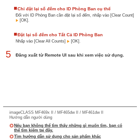
Chỉ đặt lại số đếm cho ID Phòng Ban cụ thể
Đối với ID Phòng Ban cần đặt lại số đếm, nhấp vào [Clear Count]
[OK].
Đặt lại số đếm cho Tất Cả ID Phòng Ban
Nhấp vào [Clear All Counts]
[OK].
5
Đăng xuất từ Remote UI sau khi xem việc sử dụng.
imageCLASS MF469x II / MF465dw II / MF461dw II
Hướng dẫn người dùng
Nếu bạn không thể tìm thấy những gì muốn tìm, bạn có
thể tìm kiếm tại đây.
Tìm hướng dẫn sử dụng cho sản phẩm khác