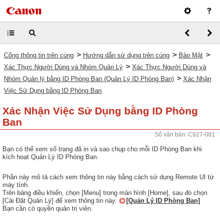
>
>
>
Cổng thông tin trên cùng
Hướng dẫn sử dụng trên cùng
Bảo Mật
>
Xác Thực Người Dùng và Nhóm Quản Lý
Xác Thực Người Dùng và
>
Nhóm Quản lý bằng ID Phòng Ban (Quản Lý ID Phòng Ban)
Xác Nhận
Việc Sử Dụng bằng ID Phòng Ban
Xác Nhận Việc Sử Dụng bằng ID Phòng
Ban
Số văn bản: C927-081
Bạn có thể xem số trang đã in và sao chụp cho mỗi ID Phòng Ban khi
kích hoạt Quản Lý ID Phòng Ban.
Phần này mô tả cách xem thông tin này bằng cách sử dụng Remote UI từ
máy tính.
Trên bảng điều khiển, chọn [Menu] trong màn hình [Home], sau đó chọn
[Cài Đặt Quản Lý] để xem thông tin này.
[Quản Lý ID Phòng Ban]
Bạn cần có quyền quản trị viên.