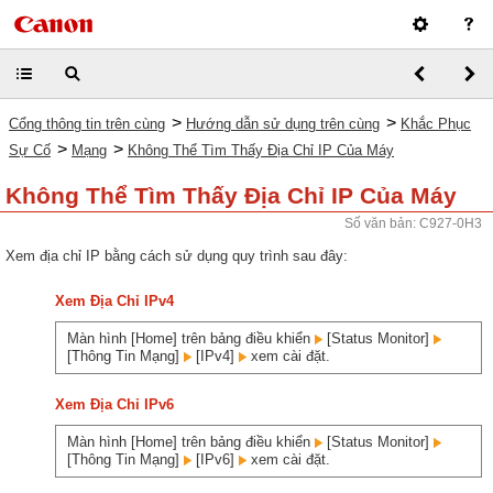
>
>
Cổng thông tin trên cùng
Hướng dẫn sử dụng trên cùng
Khắc Phục
>
>
Sự Cố
Mạng
Không Thể Tìm Thấy Địa Chỉ IP Của Máy
Không Thể Tìm Thấy Địa Chỉ IP Của Máy
Số văn bản: C927-0H3
Xem địa chỉ IP bằng cách sử dụng quy trình sau đây:
Xem Địa Chỉ IPv4
Màn hình [Home] trên bảng điều khiển
[Status Monitor]
[Thông Tin Mạng]
[IPv4]
xem cài đặt.
Xem Địa Chỉ IPv6
Màn hình [Home] trên bảng điều khiển
[Status Monitor]
[Thông Tin Mạng]
[IPv6]
xem cài đặt.