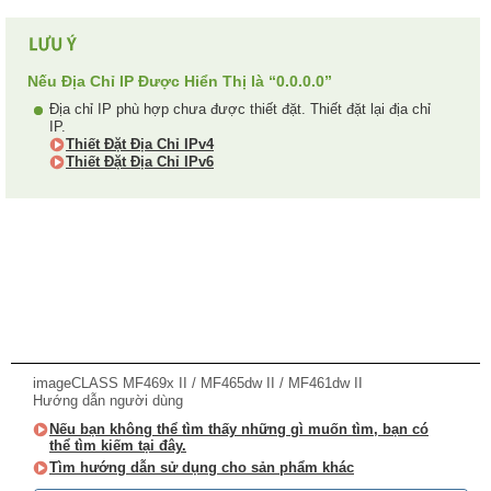
Nếu Địa Chỉ IP Được Hiển Thị là “0.0.0.0”
Địa chỉ IP phù hợp chưa được thiết đặt. Thiết đặt lại địa chỉ
IP.
Thiết Đặt Địa Chỉ IPv4
Thiết Đặt Địa Chỉ IPv6
imageCLASS MF469x II / MF465dw II / MF461dw II
Hướng dẫn người dùng
Nếu bạn không thể tìm thấy những gì muốn tìm, bạn có
thể tìm kiếm tại đây.
Tìm hướng dẫn sử dụng cho sản phẩm khác