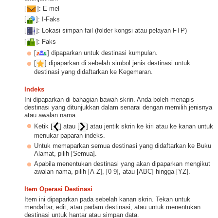
[
]: E-mel
[
]: I-Faks
[
]: Lokasi simpan fail (folder kongsi atau pelayan FTP)
[
]: Faks
[
] dipaparkan untuk destinasi kumpulan.
[
] dipaparkan di sebelah simbol jenis destinasi untuk
destinasi yang didaftarkan ke Kegemaran.
Indeks
Ini dipaparkan di bahagian bawah skrin. Anda boleh menapis
destinasi yang ditunjukkan dalam senarai dengan memilih jenisnya
atau awalan nama.
Ketik [
] atau [
] atau jentik skrin ke kiri atau ke kanan untuk
menukar paparan indeks.
Untuk memaparkan semua destinasi yang didaftarkan ke Buku
Alamat, pilih [Semua].
Apabila menentukan destinasi yang akan dipaparkan mengikut
awalan nama, pilih [A-Z], [0-9], atau [ABC] hingga [YZ].
Item Operasi Destinasi
Item ini dipaparkan pada sebelah kanan skrin. Tekan untuk
mendaftar, edit, atau padam destinasi, atau untuk menentukan
destinasi untuk hantar atau simpan data.