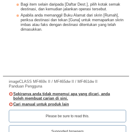
Bagi item selain daripada [Daftar Dest.], pilih kotak semak
destinasi, dan kemudian jalankan operasi tersebut.
Apabila anda memanggil Buku Alamat dari skrin [Rumah],
periksa destinasi dan tekan [Guna] untuk memaparkan skrin
imbas atau faks dengan destinasi ditentukan yang telah
dimasukkan.
imageCLASS MF469x II / MF465dw II / MF461dw II
Panduan Pengguna
Sekiranya anda tidak menemui apa yang dicari, anda
boleh membuat carian di sini.
Cari manual untuk produk lain
Please be sure to read this.‎
Supported browsers