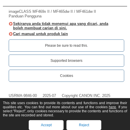
imageCLASS MF469x II / MF465dw II / MF461dw II
Panduan Pengguna
Sekiranya anda tidak menemui apa yang dicari, anda
boleh membuat carian di sini.
Cari manual untuk produk lain
Please be sure to read this.‎
Supported browsers
Cookies
USRMA-9846-00
2025-07
Copyright CANON INC. 2025
This site uses cookies to provide its contents and functions and improve their
qualities etc. You can find out more about our use of the cookies
here
. If you
select "Reject", only cookies necessary to provide the contents and functions of
the site are recorded and stored.
Accept
Reject