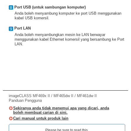
Port USB (untuk sambungan komputer)
Anda boleh menyambung komputer ke port USB menggunakan
kabel USB komersil.
Port LAN
Anda boleh menyambungkan mesin ke LAN berwayar
menggunakan kabel Ethernet komersil yang bersambung ke Port
LAN.
imageCLASS MF469x II / MF465dw II / MF461dw II
Panduan Pengguna
Sekiranya anda tidak menemui apa yang dicari, anda
boleh membuat carian di sini.
Cari manual untuk produk lain
Please be sure to read this.‎