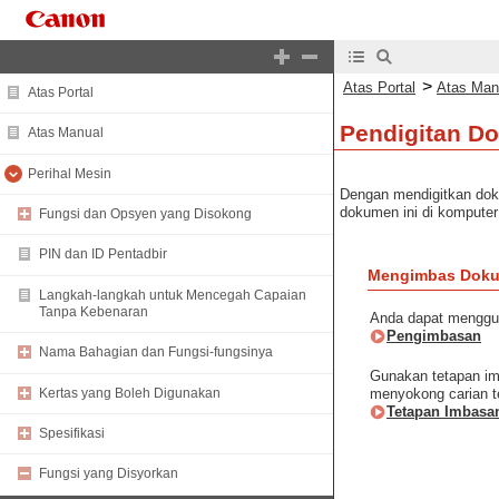
>
Atas Portal
Atas Man
Atas Portal
Pendigitan D
Atas Manual
Perihal Mesin
Dengan mendigitkan dok
dokumen ini di komputer 
Fungsi dan Opsyen yang Disokong
PIN dan ID Pentadbir
Mengimbas Doku
Langkah-langkah untuk Mencegah Capaian
Tanpa Kebenaran
Anda dapat menggun
Pengimbasan
Nama Bahagian dan Fungsi-fungsinya
Gunakan tetapan im
Kertas yang Boleh Digunakan
menyokong carian 
Tetapan Imbasa
Spesifikasi
Fungsi yang Disyorkan