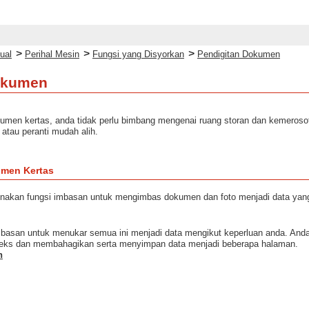
>
>
>
ual
Perihal Mesin
Fungsi yang Disyorkan
Pendigitan Dokumen
okumen
umen kertas, anda tidak perlu bimbang mengenai ruang storan dan kemeroso
atau peranti mudah alih.
men Kertas
akan fungsi imbasan untuk mengimbas dokumen dan foto menjadi data yang 
basan untuk menukar semua ini menjadi data mengikut keperluan anda. And
teks dan membahagikan serta menyimpan data menjadi beberapa halaman.
n