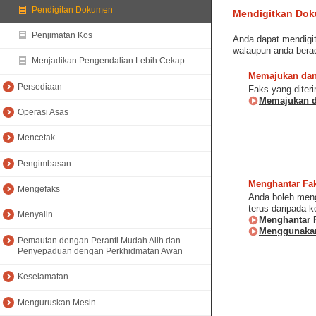
Pendigitan Dokumen
Mendigitkan Do
Penjimatan Kos
Anda dapat mendigit
walaupun anda berad
Menjadikan Pengendalian Lebih Cekap
Memajukan dan
Persediaan
Faks yang diter
Memajukan d
Operasi Asas
Mencetak
Pengimbasan
Menghantar Fa
Mengefaks
Anda boleh meng
terus daripada k
Menyalin
Menghantar 
Menggunakan
Pemautan dengan Peranti Mudah Alih dan
Penyepaduan dengan Perkhidmatan Awan
Keselamatan
Menguruskan Mesin