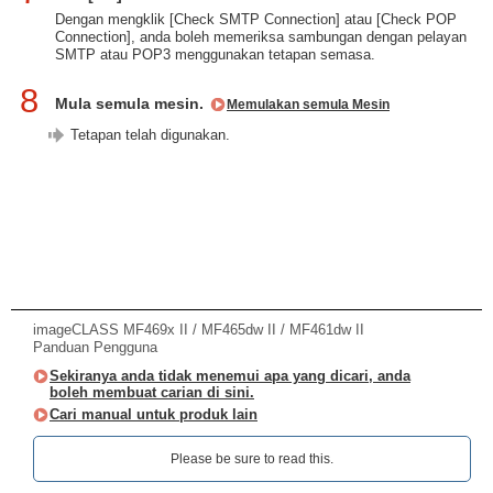
Dengan mengklik [Check SMTP Connection] atau [Check POP
Connection], anda boleh memeriksa sambungan dengan pelayan
SMTP atau POP3 menggunakan tetapan semasa.
8
Mula semula mesin.
Memulakan semula Mesin
Tetapan telah digunakan.
imageCLASS MF469x II / MF465dw II / MF461dw II
Panduan Pengguna
Sekiranya anda tidak menemui apa yang dicari, anda
boleh membuat carian di sini.
Cari manual untuk produk lain
Please be sure to read this.‎