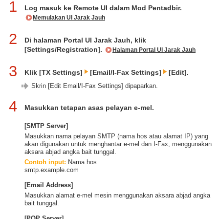
1
Log masuk ke Remote UI dalam Mod Pentadbir.
Memulakan UI Jarak Jauh
2
Di halaman Portal UI Jarak Jauh, klik
[Settings/Registration].
Halaman Portal UI Jarak Jauh
3
Klik [TX Settings]
[Email/I-Fax Settings]
[Edit].
Skrin [Edit Email/I-Fax Settings] dipaparkan.
4
Masukkan tetapan asas pelayan e-mel.
[SMTP Server]
Masukkan nama pelayan SMTP (nama hos atau alamat IP) yang
akan digunakan untuk menghantar e-mel dan I-Fax, menggunakan
aksara abjad angka bait tunggal.
Contoh input:
Nama hos
smtp.example.com
[Email Address]
Masukkan alamat e-mel mesin menggunakan aksara abjad angka
bait tunggal.
[POP Server]