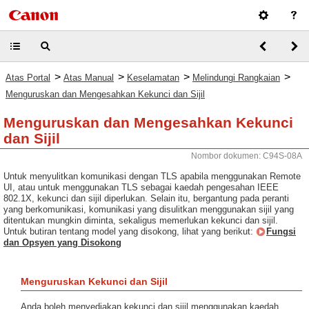
>
>
>
>
Atas Portal
Atas Manual
Keselamatan
Melindungi Rangkaian
Menguruskan dan Mengesahkan Kekunci dan Sijil
Menguruskan dan Mengesahkan Kekunci
dan Sijil
Nombor dokumen: C94S-08A
Untuk menyulitkan komunikasi dengan TLS apabila menggunakan Remote
UI, atau untuk menggunakan TLS sebagai kaedah pengesahan IEEE
802.1X, kekunci dan sijil diperlukan. Selain itu, bergantung pada peranti
yang berkomunikasi, komunikasi yang disulitkan menggunakan sijil yang
ditentukan mungkin diminta, sekaligus memerlukan kekunci dan sijil.
Untuk butiran tentang model yang disokong, lihat yang berikut:
Fungsi
dan Opsyen yang Disokong
Menguruskan Kekunci dan Sijil
Anda boleh menyediakan kekunci dan sijil menggunakan kaedah