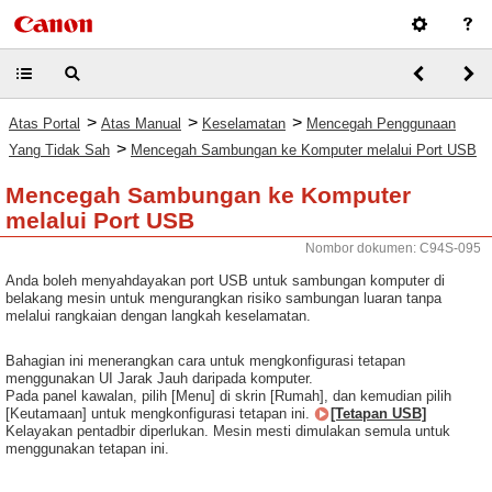
>
>
>
Atas Portal
Atas Manual
Keselamatan
Mencegah Penggunaan
>
Yang Tidak Sah
Mencegah Sambungan ke Komputer melalui Port USB
Mencegah Sambungan ke Komputer
melalui Port USB
Nombor dokumen: C94S-095
Anda boleh menyahdayakan port USB untuk sambungan komputer di
belakang mesin untuk mengurangkan risiko sambungan luaran tanpa
melalui rangkaian dengan langkah keselamatan.
Bahagian ini menerangkan cara untuk mengkonfigurasi tetapan
menggunakan UI Jarak Jauh daripada komputer.
Pada panel kawalan, pilih [Menu] di skrin [Rumah], dan kemudian pilih
[Keutamaan] untuk mengkonfigurasi tetapan ini.
[Tetapan USB]
Kelayakan pentadbir diperlukan. Mesin mesti dimulakan semula untuk
menggunakan tetapan ini.