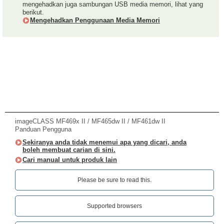
mengehadkan juga sambungan USB media memori, lihat yang
berikut.
Mengehadkan Penggunaan Media Memori
imageCLASS MF469x II / MF465dw II / MF461dw II
Panduan Pengguna
Sekiranya anda tidak menemui apa yang dicari, anda
boleh membuat carian di sini.
Cari manual untuk produk lain
Please be sure to read this.‎
Supported browsers