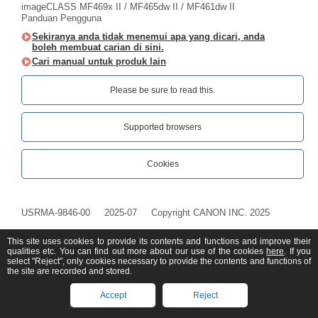
imageCLASS MF469x II / MF465dw II / MF461dw II
Panduan Pengguna
Sekiranya anda tidak menemui apa yang dicari, anda
boleh membuat carian di sini.
Cari manual untuk produk lain
Please be sure to read this.‎
Supported browsers
Cookies
USRMA-9846-00
2025-07
Copyright CANON INC. 2025
This site uses cookies to provide its contents and functions and improve their
qualities etc. You can find out more about our use of the cookies
here
. If you
select "Reject", only cookies necessary to provide the contents and functions of
the site are recorded and stored.
Accept
Reject