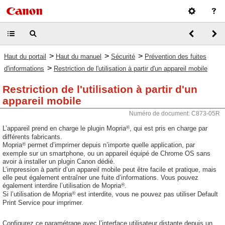
>
>
>
Haut du portail
Haut du manuel
Sécurité
Prévention des fuites
>
d'informations
Restriction de l'utilisation à partir d'un appareil mobile
Restriction de l'utilisation à partir d'un
appareil mobile
Numéro de document: C873-05R
®
L’appareil prend en charge le plugin Mopria
, qui est pris en charge par
différents fabricants.
®
Mopria
permet d’imprimer depuis n’importe quelle application, par
exemple sur un smartphone, ou un appareil équipé de Chrome OS sans
avoir à installer un plugin Canon dédié.
L’impression à partir d’un appareil mobile peut être facile et pratique, mais
elle peut également entraîner une fuite d’informations. Vous pouvez
®
également interdire l’utilisation de Mopria
.
®
Si l’utilisation de Mopria
est interdite, vous ne pouvez pas utiliser Default
Print Service pour imprimer.
Configurez ce paramétrage avec l’interface utilisateur distante depuis un